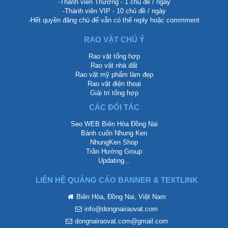
-Thành viên Thường - 1 chủ đề / ngày
-Thành viên VIP - 10 chủ đề / ngày
-Hết quyền đăng chủ để vẫn có thể reply hoặc commment
RAO VẶT CHÚ Ý
Rao vặt tổng hợp
Rao vặt nhà đất
Rao vặt mỹ phẩm làm đẹp
Rao vặt điện thoại
Giải trí tổng hợp
CÁC ĐỐI TÁC
Seo WEB Biên Hòa Đồng Nai
Bánh cuốn Nhung Ken
NhungKen Shop
Trần Hướng Group
Updating...
LIÊN HỆ QUẢNG CÁO BANNER & TEXTLINK
Biên Hòa, Đồng Nai, Việt Nam
info@dongnairaovat.com
dongnairaovat.com@gmail.com