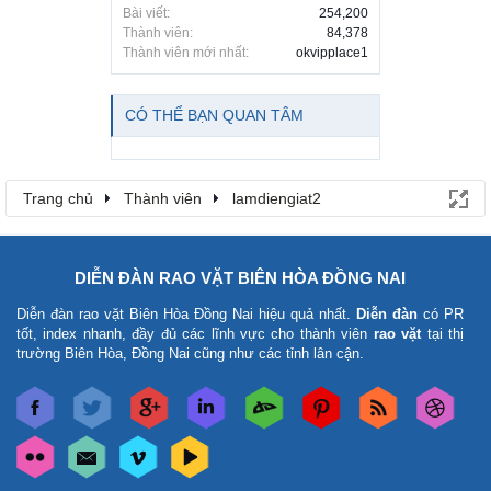
Bài viết:
254,200
Thành viên:
84,378
Thành viên mới nhất:
okvipplace1
CÓ THỂ BẠN QUAN TÂM
Trang chủ
Thành viên
lamdiengiat2
DIỄN ĐÀN RAO VẶT BIÊN HÒA ĐỒNG NAI
Diễn đàn rao vặt Biên Hòa Đồng Nai
hiệu quả nhất.
Diễn đàn
có PR
tốt, index nhanh, đầy đủ các lĩnh vực cho thành viên
rao vặt
tại thị
trường Biên Hòa, Đồng Nai cũng như các tỉnh lân cận.