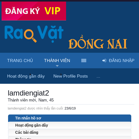
TRANG CHỦ
THÀNH VIÊN
ĐĂNG NHẬP
Trang chủ
Thành viên
lamdiengiat2
Hoạt động gần đây
New Profile Posts
...
lamdiengiat2
Thành viên mới
, Nam, 45
lamdiengiat2 được nhìn thấy lần cuối:
23/6/19
Tin nhắn hồ sơ
Hoạt động gần đây
Các bài đăng