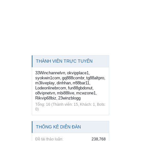
THÀNH VIÊN TRỰC TUYẾN
33Winchannelvn
okvipplace1
,
,
syokwin1com
gq888combr
tg88altpro
,
,
,
m3liveplay
dinhhan
rr88bar11
,
,
,
Lodeonlinebrcom
fun88gbdonut
,
,
o8vipnetvn
mbi88live
mcwzone1
,
,
,
Rikvip68biz
23winzblogg
,
Tổng: 16 (Thành viên: 15, Khách: 1, Bots:
0)
THỐNG KÊ DIỄN ĐÀN
Đề tài thảo luận:
238,768