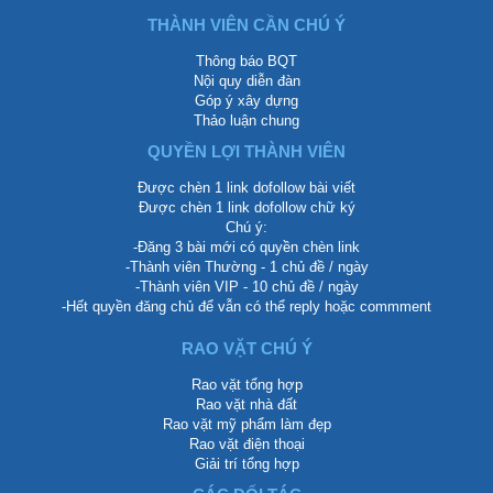
THÀNH VIÊN CẦN CHÚ Ý
Thông báo BQT
Nội quy diễn đàn
Góp ý xây dựng
Thảo luận chung
QUYỀN LỢI THÀNH VIÊN
Được chèn 1 link dofollow bài viết
Được chèn 1 link dofollow chữ ký
Chú ý:
-Đăng 3 bài mới có quyền chèn link
-Thành viên Thường - 1 chủ đề / ngày
-Thành viên VIP - 10 chủ đề / ngày
-Hết quyền đăng chủ để vẫn có thể reply hoặc commment
RAO VẶT CHÚ Ý
Rao vặt tổng hợp
Rao vặt nhà đất
Rao vặt mỹ phẩm làm đẹp
Rao vặt điện thoại
Giải trí tổng hợp