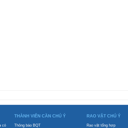
THÀNH VIÊN CẦN CHÚ Ý
RAO VẶT CHÚ Ý
n
có
Thông báo BQT
Rao vặt tổng hợp