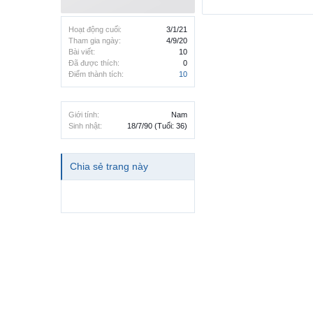
Hoạt động cuối:
3/1/21
Tham gia ngày:
4/9/20
Bài viết:
10
Đã được thích:
0
Điểm thành tích:
10
Giới tính:
Nam
Sinh nhật:
18/7/90
(Tuổi: 36)
Chia sẻ trang này