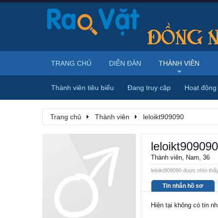
TRANG CHỦ
DIỄN ĐÀN
THÀNH VIÊN
Thành viên tiêu biểu
Đang truy cập
Hoạt động
Trang chủ
Thành viên
leloikt909090
leloikt909090
Thành viên
, Nam, 36
leloikt909090 được nhìn thấy
Tin nhắn hồ sơ
Hiện tại không có tin n