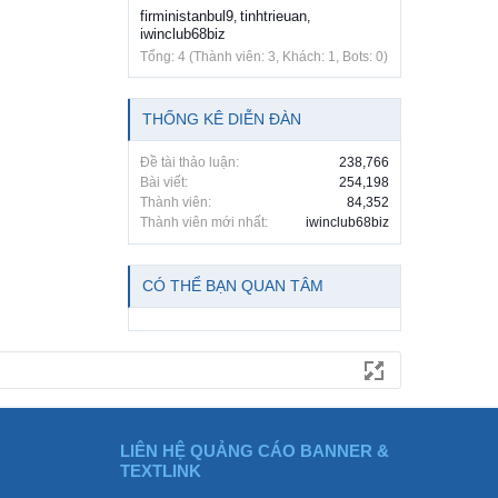
firministanbul9
tinhtrieuan
,
,
iwinclub68biz
Tổng: 4 (Thành viên: 3, Khách: 1, Bots: 0)
THỐNG KÊ DIỄN ĐÀN
Đề tài thảo luận:
238,766
Bài viết:
254,198
Thành viên:
84,352
Thành viên mới nhất:
iwinclub68biz
CÓ THỂ BẠN QUAN TÂM
LIÊN HỆ QUẢNG CÁO BANNER &
TEXTLINK