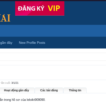
 gần đây
New Profile Posts
 lần cuối:
3/1/21
Hoạt động gần đây
Các bài đăng
Thông tin
hắn trong hồ sơ của leloikt909090.