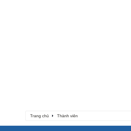
Trang chủ
Thành viên