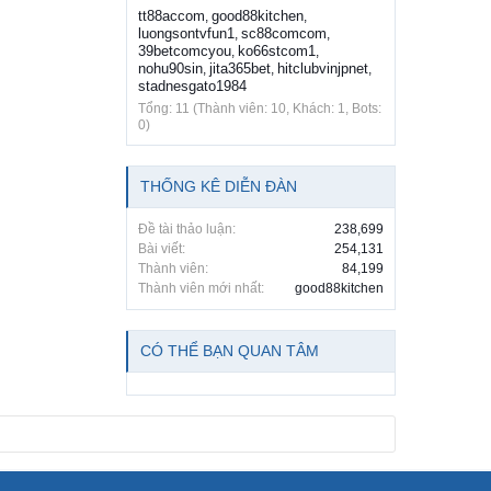
tt88accom
good88kitchen
,
,
luongsontvfun1
sc88comcom
,
,
39betcomcyou
ko66stcom1
,
,
nohu90sin
jita365bet
hitclubvinjpnet
,
,
,
stadnesgato1984
Tổng: 11 (Thành viên: 10, Khách: 1, Bots:
0)
THỐNG KÊ DIỄN ĐÀN
Đề tài thảo luận:
238,699
Bài viết:
254,131
Thành viên:
84,199
Thành viên mới nhất:
good88kitchen
CÓ THỂ BẠN QUAN TÂM