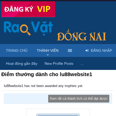
TRANG CHỦ
THÀNH VIÊN
ĐĂNG NHẬP
Trang chủ
Thành viên
lu88website1
Hoạt động gần đây
New Profile Posts
...
Điểm thưởng dành cho lu88website1
lu88website1 has not been awarded any trophies yet.
Xem tất cả thành tích có thể đạt được