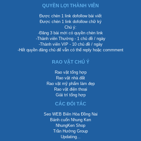
QUYỀN LỢI THÀNH VIÊN
Được chèn 1 link dofollow bài viết
Được chèn 1 link dofollow chữ ký
Chú ý:
-Đăng 3 bài mới có quyền chèn link
-Thành viên Thường - 1 chủ đề / ngày
-Thành viên VIP - 10 chủ đề / ngày
-Hết quyền đăng chủ để vẫn có thể reply hoặc commment
RAO VẶT CHÚ Ý
Rao vặt tổng hợp
Rao vặt nhà đất
Rao vặt mỹ phẩm làm đẹp
Rao vặt điện thoại
Giải trí tổng hợp
CÁC ĐỐI TÁC
Seo WEB Biên Hòa Đồng Nai
Bánh cuốn Nhung Ken
NhungKen Shop
Trần Hướng Group
Updating...