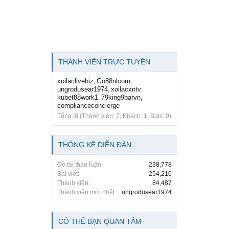
THÀNH VIÊN TRỰC TUYẾN
xoilaclivebiz
Go88nlcom
,
,
ungrodusear1974
xoilacxntv
,
,
kubet88work1
79king9barvn
,
,
complianceconcierge
Tổng: 8 (Thành viên: 7, Khách: 1, Bots: 0)
THỐNG KÊ DIỄN ĐÀN
Đề tài thảo luận:
238,778
Bài viết:
254,210
Thành viên:
84,487
Thành viên mới nhất:
ungrodusear1974
CÓ THỂ BẠN QUAN TÂM