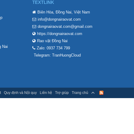
TEXTLINK
Biên Hòa, Đồng Nai, Việt Nam
ẹp
info@dongnairaovat.com
dongnairaovat.com@gmail.com
https://dongnairaovat.com
Rao vặt Đồng Nai
 Nai
Zalo: 0937 734 799
Telegram: TranHuongCloud
t
Quy định và Nội quy
Liên hệ
Trợ giúp
Trang chủ