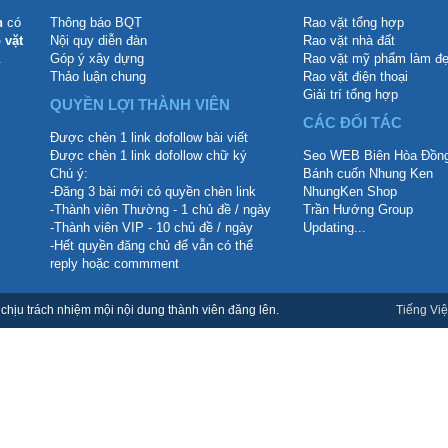
n
có
Thông báo BQT
Rao vặt tổng hợp
 vặt
Nội quy diễn đàn
Rao vặt nhà đất
.
Góp ý xây dựng
Rao vặt mỹ phẩm làm đ
Thảo luận chung
Rao vặt điện thoại
Giải trí tổng hợp
QUYỀN LỢI THÀNH VIÊN
CÁC ĐỐI TÁC
Được chèn 1 link dofollow bài viết
Được chèn 1 link dofollow chữ ký
Seo WEB Biên Hòa Đồng
Chú ý:
Bánh cuốn Nhung Ken
-Đăng 3 bài mới có quyền chèn link
NhungKen Shop
-Thành viên Thường - 1 chủ đề / ngày
Trần Hướng Group
-Thành viên VIP - 10 chủ đề / ngày
Updating...
-Hết quyền đăng chủ để vẫn có thể
reply hoặc commment
hịu trách nhiệm mội nội dung thành viên đăng lên.
Tiếng Việ