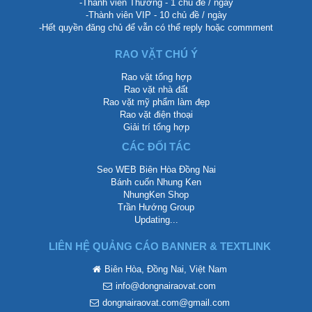
-Thành viên Thường - 1 chủ đề / ngày
-Thành viên VIP - 10 chủ đề / ngày
-Hết quyền đăng chủ để vẫn có thể reply hoặc commment
RAO VẶT CHÚ Ý
Rao vặt tổng hợp
Rao vặt nhà đất
Rao vặt mỹ phẩm làm đẹp
Rao vặt điện thoại
Giải trí tổng hợp
CÁC ĐỐI TÁC
Seo WEB Biên Hòa Đồng Nai
Bánh cuốn Nhung Ken
NhungKen Shop
Trần Hướng Group
Updating...
LIÊN HỆ QUẢNG CÁO BANNER & TEXTLINK
Biên Hòa, Đồng Nai, Việt Nam
info@dongnairaovat.com
dongnairaovat.com@gmail.com