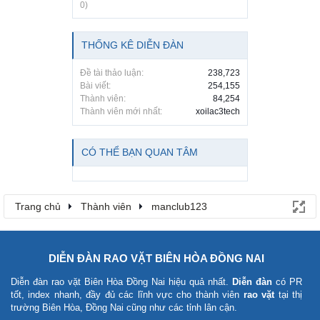
0)
THỐNG KÊ DIỄN ĐÀN
Đề tài thảo luận:
238,723
Bài viết:
254,155
Thành viên:
84,254
Thành viên mới nhất:
xoilac3tech
CÓ THỂ BẠN QUAN TÂM
Trang chủ
Thành viên
manclub123
DIỄN ĐÀN RAO VẶT BIÊN HÒA ĐỒNG NAI
Diễn đàn rao vặt Biên Hòa Đồng Nai
hiệu quả nhất.
Diễn đàn
có PR
tốt, index nhanh, đầy đủ các lĩnh vực cho thành viên
rao vặt
tại thị
trường Biên Hòa, Đồng Nai cũng như các tỉnh lân cận.