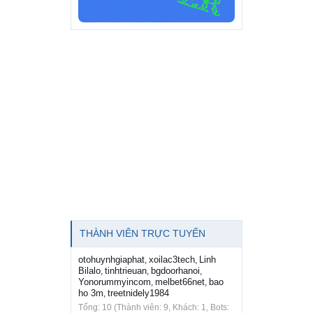
THÀNH VIÊN TRỰC TUYẾN
otohuynhgiaphat
xoilac3tech
Linh
,
,
Bilalo
tinhtrieuan
bgdoorhanoi
,
,
,
Yonorummyincom
melbet66net
bao
,
,
ho 3m
treetnidely1984
,
Tổng: 10 (Thành viên: 9, Khách: 1, Bots: