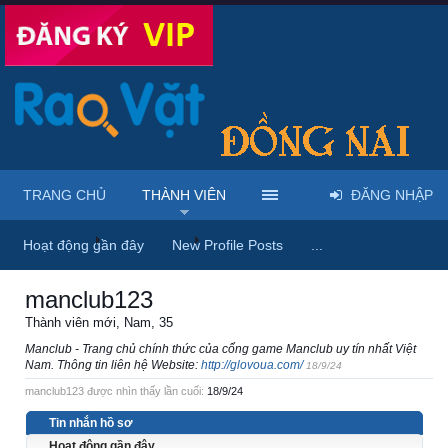
TRANG CHỦ
THÀNH VIÊN
ĐĂNG NHẬP
Trang chủ
Thành viên
manclub123
Hoạt động gần đây
New Profile Posts
...
manclub123
Thành viên mới
, Nam, 35
Manclub - Trang chủ chính thức của cổng game Manclub uy tín nhất Việt
Nam. Thông tin liên hệ Website:
http://glovoua.com/
18/9/24
manclub123 được nhìn thấy lần cuối:
18/9/24
Tin nhắn hồ sơ
Hoạt động gần đây