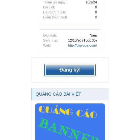
Tham gia ngày:
18/9/24
Bài viết:
0
Đã được thích:
0
Điểm thành tích:
0
Giới tính:
Nam
Sinh nhật:
12/10/90
(Tuổi: 35)
Web:
http://glovoua.com/
Đăng ký!
QUẢNG CÁO BÀI VIẾT