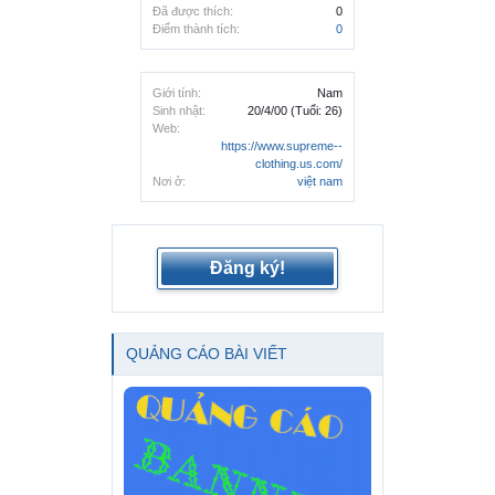
Đã được thích:
0
Điểm thành tích:
0
Giới tính:
Nam
Sinh nhật:
20/4/00
(Tuổi: 26)
Web:
https://www.supreme--
clothing.us.com/
Nơi ở:
việt nam
Đăng ký!
QUẢNG CÁO BÀI VIẾT