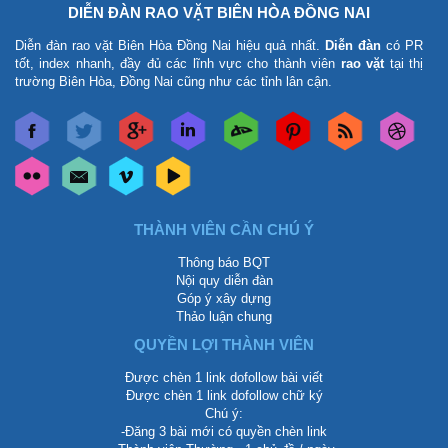
DIỄN ĐÀN RAO VẶT BIÊN HÒA ĐỒNG NAI
Diễn đàn rao vặt Biên Hòa Đồng Nai
hiệu quả nhất.
Diễn đàn
có PR
tốt, index nhanh, đầy đủ các lĩnh vực cho thành viên
rao vặt
tại thị
trường Biên Hòa, Đồng Nai cũng như các tỉnh lân cận.
THÀNH VIÊN CẦN CHÚ Ý
Thông báo BQT
Nội quy diễn đàn
Góp ý xây dựng
Thảo luận chung
QUYỀN LỢI THÀNH VIÊN
Được chèn 1 link dofollow bài viết
Được chèn 1 link dofollow chữ ký
Chú ý:
-Đăng 3 bài mới có quyền chèn link