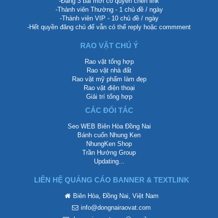
-Đăng 3 bài mới có quyền chèn link
-Thành viên Thường - 1 chủ đề / ngày
-Thành viên VIP - 10 chủ đề / ngày
-Hết quyền đăng chủ để vẫn có thể reply hoặc commment
RAO VẶT CHÚ Ý
Rao vặt tổng hợp
Rao vặt nhà đất
Rao vặt mỹ phẩm làm đẹp
Rao vặt điện thoại
Giải trí tổng hợp
CÁC ĐỐI TÁC
Seo WEB Biên Hòa Đồng Nai
Bánh cuốn Nhung Ken
NhungKen Shop
Trần Hướng Group
Updating...
LIÊN HỆ QUẢNG CÁO BANNER & TEXTLINK
Biên Hòa, Đồng Nai, Việt Nam
info@dongnairaovat.com