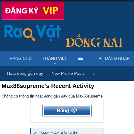
TRANG CHỦ
THÀNH VIÊN
ĐĂNG NHẬP
Trang chủ
Thành viên
Hoạt động gần đây
New Profile Posts
...
Max88supreme's Recent Activity
Không có thông tin hoạt động gần đây của Max88supreme.
Đăng ký!
QUẢNG CÁO BÀI VIẾT