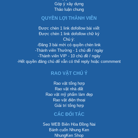
Góp ý xây dựng
Thảo luận chung
QUYỀN LỢI THÀNH VIÊN
Được chèn 1 link dofollow bài viết
Được chèn 1 link dofollow chữ ký
Chú ý:
-Đăng 3 bài mới có quyền chèn link
-Thành viên Thường - 1 chủ đề / ngày
-Thành viên VIP - 10 chủ đề / ngày
-Hết quyền đăng chủ để vẫn có thể reply hoặc commment
RAO VẶT CHÚ Ý
Rao vặt tổng hợp
Rao vặt nhà đất
Rao vặt mỹ phẩm làm đẹp
Rao vặt điện thoại
Giải trí tổng hợp
CÁC ĐỐI TÁC
Seo WEB Biên Hòa Đồng Nai
Bánh cuốn Nhung Ken
NhungKen Shop