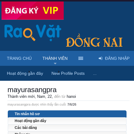
TRANG CHỦ
THÀNH VIÊN
ĐĂNG NHẬP
Trang chủ
Thành viên
mayurasangpra
Hoạt động gần đây
New Profile Posts
...
mayurasangpra
Thành viên mới
, Nam, 22,
đến từ
hanoi
mayurasangpra được nhìn thấy lần cuối:
7/6/26
Tin nhắn hồ sơ
Hoạt động gần đây
Các bài đăng