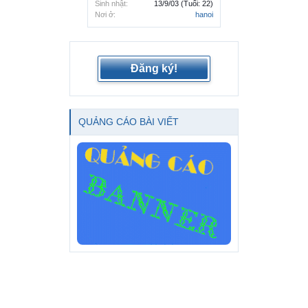
Sinh nhật:
13/9/03
(Tuổi: 22)
Nơi ở:
hanoi
Đăng ký!
QUẢNG CÁO BÀI VIẾT