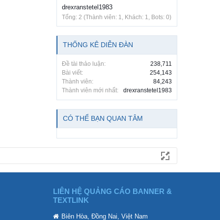
drexranstetel1983
Tổng: 2 (Thành viên: 1, Khách: 1, Bots: 0)
THỐNG KÊ DIỄN ĐÀN
Đề tài thảo luận:
238,711
Bài viết:
254,143
Thành viên:
84,243
Thành viên mới nhất:
drexranstetel1983
CÓ THỂ BẠN QUAN TÂM
LIÊN HỆ QUẢNG CÁO BANNER &
TEXTLINK
Biên Hòa, Đồng Nai, Việt Nam