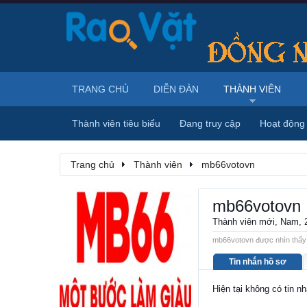
TRANG CHỦ
DIỄN ĐÀN
THÀNH VIÊN
Thành viên tiêu biểu
Đang truy cập
Hoạt động
Trang chủ
Thành viên
mb66votovn
mb66votovn
Thành viên mới
, Nam, 
mb66votovn được nhìn thấy 
Tin nhắn hồ sơ
Hiện tại không có tin 