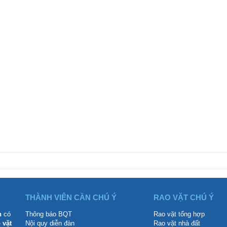
THÀNH VIÊN CẦN CHÚ Ý
RAO VẶT CHÚ Ý
n
có
Thông báo BQT
Rao vặt tổng hợp
 vặt
Nội quy diễn đàn
Rao vặt nhà đất