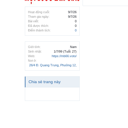
Hoạt động cuối:
9/7/26
Tham gia ngày:
9/7/26
Bài viết:
0
Đã được thích:
0
Điểm thành tích:
0
Giới tính:
Nam
Sinh nhật:
1/7/99
(Tuổi: 27)
Web:
https://mb66.voto/
Nơi ở:
26/4 Đ. Quang Trung, Phường 12,
Chia sẻ trang này