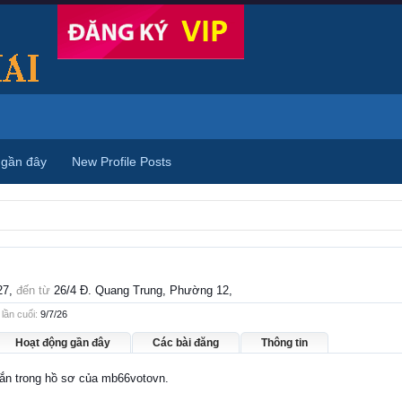
 gần đây
New Profile Posts
27,
đến từ
26/4 Đ. Quang Trung, Phường 12,
lần cuối:
9/7/26
Hoạt động gần đây
Các bài đăng
Thông tin
nhắn trong hồ sơ của mb66votovn.