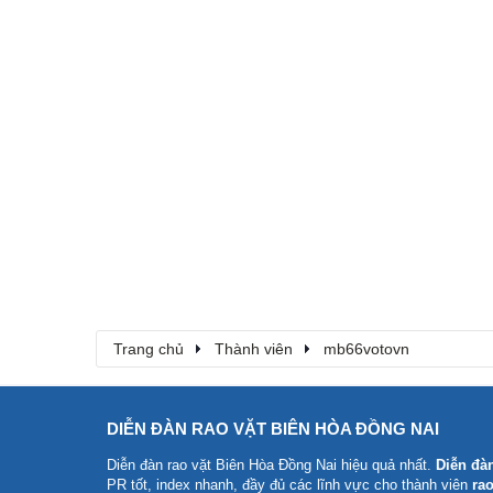
Trang chủ
Thành viên
mb66votovn
DIỄN ĐÀN RAO VẶT BIÊN HÒA ĐỒNG NAI
Diễn đàn rao vặt Biên Hòa Đồng Nai
hiệu quả nhất.
Diễn đà
PR tốt, index nhanh, đầy đủ các lĩnh vực cho thành viên
rao