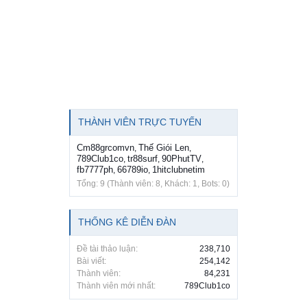
THÀNH VIÊN TRỰC TUYẾN
Cm88grcomvn
Thế Giói Len
,
,
789Club1co
tr88surf
90PhutTV
,
,
,
fb7777ph
66789io
1hitclubnetim
,
,
Tổng: 9 (Thành viên: 8, Khách: 1, Bots: 0)
THỐNG KÊ DIỄN ĐÀN
Đề tài thảo luận:
238,710
Bài viết:
254,142
Thành viên:
84,231
Thành viên mới nhất:
789Club1co