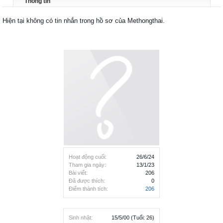
Thông tin
Hiện tại không có tin nhắn trong hồ sơ của Methongthai.
Hoạt động cuối:
26/6/24
Tham gia ngày:
13/1/23
Bài viết:
206
Đã được thích:
0
Điểm thành tích:
206
Sinh nhật:
15/5/00
(Tuổi: 26)