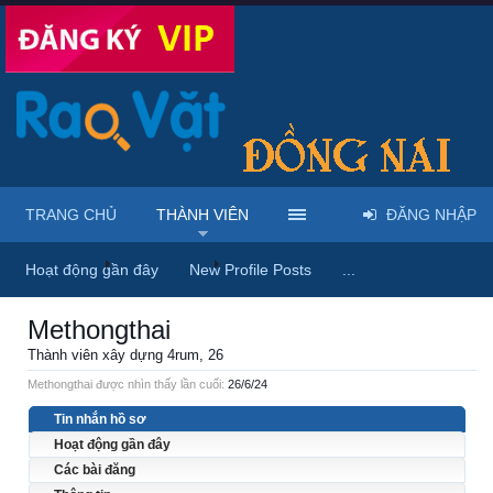
TRANG CHỦ
THÀNH VIÊN
ĐĂNG NHẬP
Trang chủ
Thành viên
Methongthai
Hoạt động gần đây
New Profile Posts
...
Methongthai
Thành viên xây dựng 4rum
, 26
Methongthai được nhìn thấy lần cuối:
26/6/24
Tin nhắn hồ sơ
Hoạt động gần đây
Các bài đăng