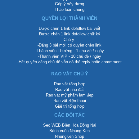
Góp ý xây dựng
Thảo luận chung
QUYỀN LỢI THÀNH VIÊN
Được chèn 1 link dofollow bài viết
Được chèn 1 link dofollow chữ ký
Chú ý:
-Đăng 3 bài mới có quyền chèn link
-Thành viên Thường - 1 chủ đề / ngày
-Thành viên VIP - 10 chủ đề / ngày
-Hết quyền đăng chủ để vẫn có thể reply hoặc commment
RAO VẶT CHÚ Ý
Rao vặt tổng hợp
Rao vặt nhà đất
Rao vặt mỹ phẩm làm đẹp
Rao vặt điện thoại
Giải trí tổng hợp
CÁC ĐỐI TÁC
Seo WEB Biên Hòa Đồng Nai
Bánh cuốn Nhung Ken
NhungKen Shop