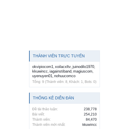
THÀNH VIÊN TRỰC TUYẾN
okvipiocom1
xoilacxltv
juinodilo1970
,
,
,
kkuwincc
iagainstiband
magiuscom
,
,
,
uyenuyen01
nohuucomco
,
Tổng: 9 (Thành viên: 8, Khách: 1, Bots: 0)
THỐNG KÊ DIỄN ĐÀN
Đề tài thảo luận:
238,778
Bài viết:
254,210
Thành viên:
84,470
Thành viên mới nhất:
kkuwincc