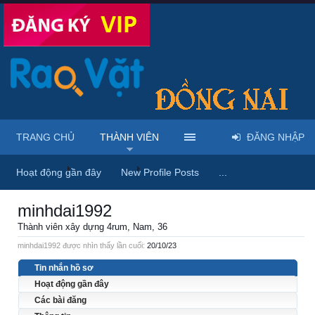
TRANG CHỦ
THÀNH VIÊN
ĐĂNG NHẬP
Trang chủ
Thành viên
minhdai1992
Hoạt động gần đây
New Profile Posts
...
minhdai1992
Thành viên xây dựng 4rum
, Nam, 36
minhdai1992 được nhìn thấy lần cuối:
20/10/23
Tin nhắn hồ sơ
Hoạt động gần đây
Các bài đăng