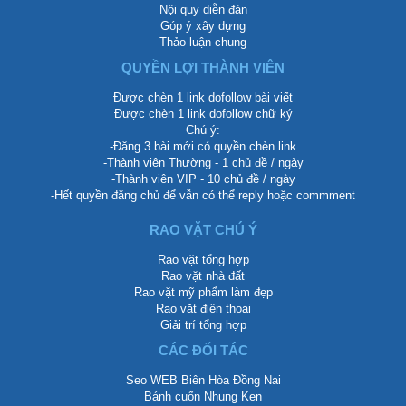
Nội quy diễn đàn
Góp ý xây dựng
Thảo luận chung
QUYỀN LỢI THÀNH VIÊN
Được chèn 1 link dofollow bài viết
Được chèn 1 link dofollow chữ ký
Chú ý:
-Đăng 3 bài mới có quyền chèn link
-Thành viên Thường - 1 chủ đề / ngày
-Thành viên VIP - 10 chủ đề / ngày
-Hết quyền đăng chủ để vẫn có thể reply hoặc commment
RAO VẶT CHÚ Ý
Rao vặt tổng hợp
Rao vặt nhà đất
Rao vặt mỹ phẩm làm đẹp
Rao vặt điện thoại
Giải trí tổng hợp
CÁC ĐỐI TÁC
Seo WEB Biên Hòa Đồng Nai
Bánh cuốn Nhung Ken