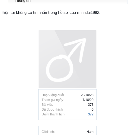
Thông tin
Hiện tại không có tin nhắn trong hồ sơ của minhdai1992.
Hoạt động cuối:
20/10/23
Tham gia ngày:
7/10/20
Bài viết:
373
Đã được thích:
0
Điểm thành tích:
372
Giới tính:
Nam