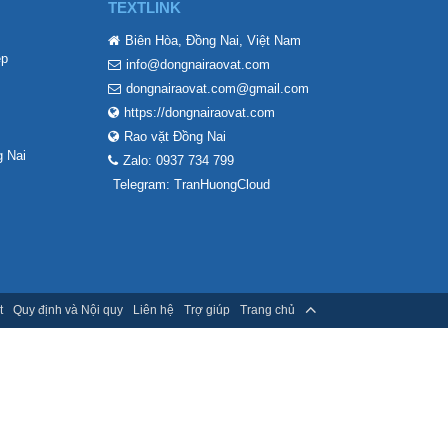
TEXTLINK
Biên Hòa, Đồng Nai, Việt Nam
ẹp
info@dongnairaovat.com
dongnairaovat.com@gmail.com
https://dongnairaovat.com
Rao vặt Đồng Nai
 Nai
Zalo: 0937 734 799
Telegram: TranHuongCloud
t
Quy định và Nội quy
Liên hệ
Trợ giúp
Trang chủ