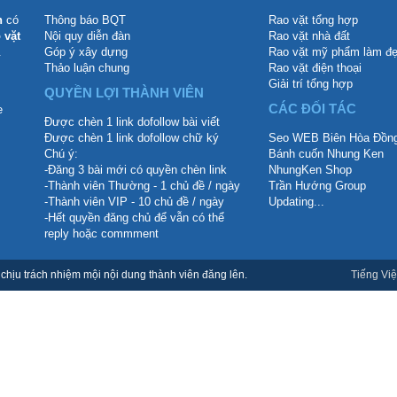
n
có
Thông báo BQT
Rao vặt tổng hợp
 vặt
Nội quy diễn đàn
Rao vặt nhà đất
.
Góp ý xây dựng
Rao vặt mỹ phẩm làm đ
Thảo luận chung
Rao vặt điện thoại
Giải trí tổng hợp
QUYỀN LỢI THÀNH VIÊN
CÁC ĐỐI TÁC
Được chèn 1 link dofollow bài viết
Được chèn 1 link dofollow chữ ký
Seo WEB Biên Hòa Đồng
Chú ý:
Bánh cuốn Nhung Ken
-Đăng 3 bài mới có quyền chèn link
NhungKen Shop
-Thành viên Thường - 1 chủ đề / ngày
Trần Hướng Group
-Thành viên VIP - 10 chủ đề / ngày
Updating...
-Hết quyền đăng chủ để vẫn có thể
reply hoặc commment
hịu trách nhiệm mội nội dung thành viên đăng lên.
Tiếng Việ