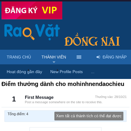
TRANG CHỦ
THÀNH VIÊN
ĐĂNG NHẬP
Trang chủ
Thành viên
mohinhnendaochieu
Hoạt động gần đây
New Profile Posts
...
Điểm thưởng dành cho mohinhnendaochieu
1
First Message
Thưởng vào:
28/10/21
Post a message somewhere on the site to receive this.
Tổng điểm: 4
Xem tất cả thành tích có thể đạt được