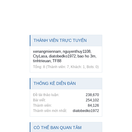
THÀNH VIÊN TRỰC TUYẾN
xenangmiennam
nguyenthuy1108
,
,
CtyLasa
diatobedko1972
bao ho 3m
,
,
,
tinhtrieuan
TF88
,
Tổng: 8 (Thành viên: 7, Khách: 1, Bots: 0)
THỐNG KÊ DIỄN ĐÀN
Đề tài thảo luận:
238,670
Bài viết:
254,102
Thành viên:
84,126
Thành viên mới nhất:
diatobedko1972
CÓ THỂ BẠN QUAN TÂM