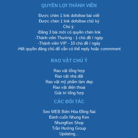
QUYỀN LỢI THÀNH VIÊN
Được chèn 1 link dofollow bài viết
Được chèn 1 link dofollow chữ ký
Chú ý:
-Đăng 3 bài mới có quyền chèn link
-Thành viên Thường - 1 chủ đề / ngày
-Thành viên VIP - 10 chủ đề / ngày
-Hết quyền đăng chủ để vẫn có thể reply hoặc commment
RAO VẶT CHÚ Ý
Rao vặt tổng hợp
Rao vặt nhà đất
Rao vặt mỹ phẩm làm đẹp
Rao vặt điện thoại
Giải trí tổng hợp
CÁC ĐỐI TÁC
Seo WEB Biên Hòa Đồng Nai
Bánh cuốn Nhung Ken
NhungKen Shop
Trần Hướng Group
Updating...