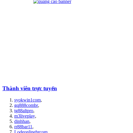
Thành viên trực tuyến
syokwin1com
,
gq888combr
,
tg88altpro
,
m3liveplay
,
dinhhan
,
rr88bar11
,
Lodeonlinebrcom
,