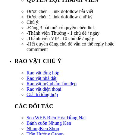
Được chèn 1 link dofollow bài viết
Được chèn 1 link dofollow chữ ký
Chú ý:
-Đăng 3 bài mới có quyền chèn link
-Thành viên Thường - 1 chủ đề / ngày
-Thành viên VIP - 10 chủ đề / ngày
-Hết quyền đăng chủ để vẫn có thể reply hoặc
commment
RAO VẶT CHÚ Ý
Rao vặt tổng hợp
Rao vặt nhà đất
Rao vặt mỹ phẩm làm đẹp
Rao vặt điện thoại
Giải trí tổng hợp
CÁC ĐỐI TÁC
Seo WEB Biên Hòa Đồng Nai
Bánh cuốn Nhung Ken
NhungKen Shop
Trần Hướng Group