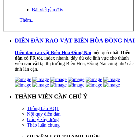
Bài viết gần đây
Thêm...
DIỄN ĐÀN RAO VẶT BIÊN HÒA ĐỒNG NAI
Diễn đàn rao vặt Biên Hòa Đồng Nai
hiệu quả nhất.
Diễn
đàn
có PR tốt, index nhanh, đầy đủ các lĩnh vực cho thành
viên
rao vặt
tại thị trường Biên Hòa, Đồng Nai cũng như các
tỉnh lân cận.
THÀNH VIÊN CẦN CHÚ Ý
Thông báo BQT
Nội quy diễn đàn
Góp ý xây dựng
Thảo luận chung
QUYỀN LỢI THÀNH VIÊN