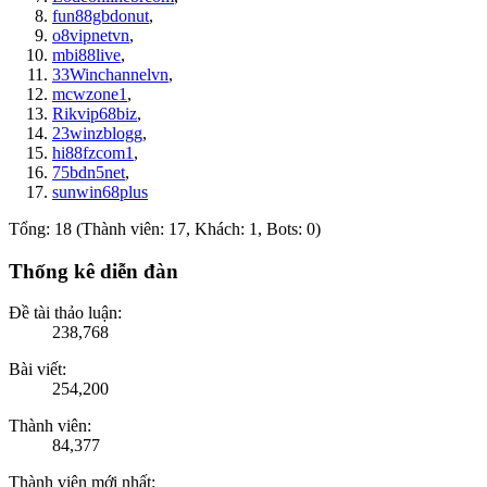
fun88gbdonut
,
o8vipnetvn
,
mbi88live
,
33Winchannelvn
,
mcwzone1
,
Rikvip68biz
,
23winzblogg
,
hi88fzcom1
,
75bdn5net
,
sunwin68plus
Tổng: 18 (Thành viên: 17, Khách: 1, Bots: 0)
Thống kê diễn đàn
Đề tài thảo luận:
238,768
Bài viết:
254,200
Thành viên:
84,377
Thành viên mới nhất: