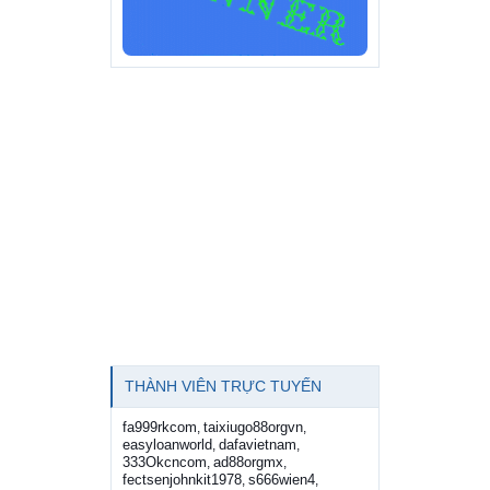
THÀNH VIÊN TRỰC TUYẾN
fa999rkcom
taixiugo88orgvn
,
,
easyloanworld
dafavietnam
,
,
333Okcncom
ad88orgmx
,
,
fectsenjohnkit1978
s666wien4
,
,