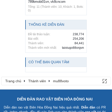
789bmobi01vn
vk8cncom
,
Tổng: 11 (Thành viên: 10, Khách: 1, Bots:
0)
THỐNG KÊ DIỄN ĐÀN
Đề tài thảo luận:
238,774
Bài viết:
254,206
Thành viên:
84,441
Thành viên mới nhất:
taixiugo88orgvn
CÓ THỂ BẠN QUAN TÂM
Trang chủ
Thành viên
mu88voto
DIỄN ĐÀN RAO VẶT BIÊN HÒA ĐỒNG NAI
Diễn đàn rao vặt Biên Hòa Đồng Nai
hiệu quả nhất.
Diễn đàn
có PR
tốt, index nhanh, đầy đủ các lĩnh vực cho thành viên
rao vặt
tại thị