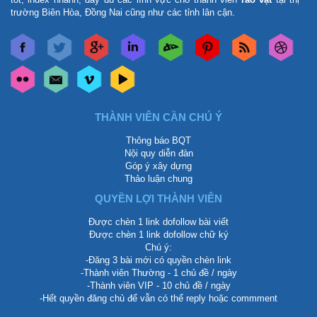
trường Biên Hòa, Đồng Nai cũng như các tỉnh lân cận.
THÀNH VIÊN CẦN CHÚ Ý
Thông báo BQT
Nội quy diễn đàn
Góp ý xây dựng
Thảo luận chung
QUYỀN LỢI THÀNH VIÊN
Được chèn 1 link dofollow bài viết
Được chèn 1 link dofollow chữ ký
Chú ý:
-Đăng 3 bài mới có quyền chèn link
-Thành viên Thường - 1 chủ đề / ngày
-Thành viên VIP - 10 chủ đề / ngày
-Hết quyền đăng chủ để vẫn có thể reply hoặc commment