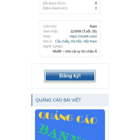
Đã được thích:
0
Điểm thành tích:
0
Giới tính:
Nam
Sinh nhật:
11/9/99
(Tuổi: 26)
Web:
https://mu88.voto/
Nơi ở:
Cầu Giấy, Hà Nội, Việt Nam
Nghề nghiệp:
Mu88 – nhà cái uy tín châu Á
Đăng ký!
QUẢNG CÁO BÀI VIẾT