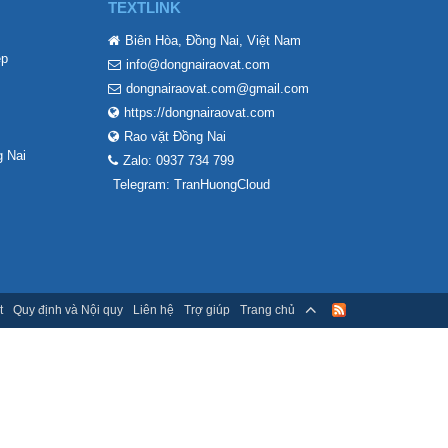
TEXTLINK
Biên Hòa, Đồng Nai, Việt Nam
ẹp
info@dongnairaovat.com
dongnairaovat.com@gmail.com
https://dongnairaovat.com
Rao vặt Đồng Nai
 Nai
Zalo: 0937 734 799
Telegram: TranHuongCloud
t
Quy định và Nội quy
Liên hệ
Trợ giúp
Trang chủ