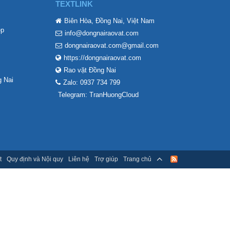
TEXTLINK
Biên Hòa, Đồng Nai, Việt Nam
ẹp
info@dongnairaovat.com
dongnairaovat.com@gmail.com
https://dongnairaovat.com
Rao vặt Đồng Nai
 Nai
Zalo: 0937 734 799
Telegram: TranHuongCloud
t
Quy định và Nội quy
Liên hệ
Trợ giúp
Trang chủ