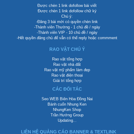
Được chèn 1 link dofollow bài viết
Được chèn 1 link dofollow chữ ký
Chú ý:
-Đăng 3 bài mới có quyền chèn link
-Thành viên Thường - 1 chủ đề / ngày
-Thành viên VIP - 10 chủ đề / ngày
-Hết quyền đăng chủ để vẫn có thể reply hoặc commment
RAO VẶT CHÚ Ý
Rao vặt tổng hợp
Rao vặt nhà đất
Rao vặt mỹ phẩm làm đẹp
Rao vặt điện thoại
Giải trí tổng hợp
CÁC ĐỐI TÁC
Seo WEB Biên Hòa Đồng Nai
Bánh cuốn Nhung Ken
NhungKen Shop
Trần Hướng Group
Updating...
LIÊN HỆ QUẢNG CÁO BANNER & TEXTLINK