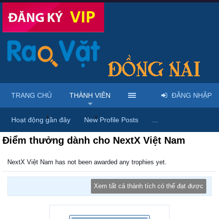
TRANG CHỦ
THÀNH VIÊN
ĐĂNG NHẬP
Trang chủ
Thành viên
NextX Việt Nam
Hoạt động gần đây
New Profile Posts
...
Điểm thưởng dành cho NextX Việt Nam
NextX Việt Nam has not been awarded any trophies yet.
Xem tất cả thành tích có thể đạt được