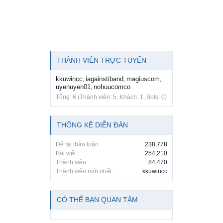
THÀNH VIÊN TRỰC TUYẾN
kkuwincc
iagainstiband
magiuscom
,
,
,
uyenuyen01
nohuucomco
,
Tổng: 6 (Thành viên: 5, Khách: 1, Bots: 0)
THỐNG KÊ DIỄN ĐÀN
Đề tài thảo luận:
238,778
Bài viết:
254,210
Thành viên:
84,470
Thành viên mới nhất:
kkuwincc
CÓ THỂ BẠN QUAN TÂM