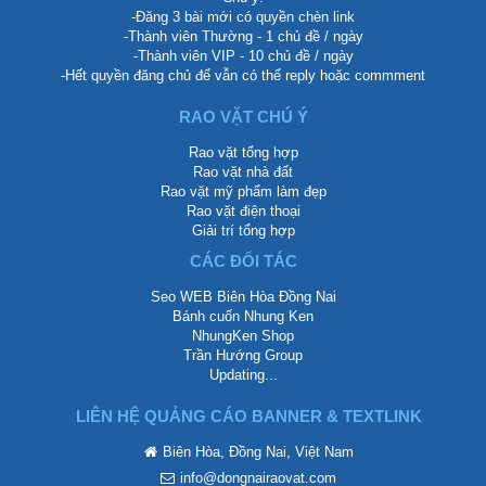
-Đăng 3 bài mới có quyền chèn link
-Thành viên Thường - 1 chủ đề / ngày
-Thành viên VIP - 10 chủ đề / ngày
-Hết quyền đăng chủ để vẫn có thể reply hoặc commment
RAO VẶT CHÚ Ý
Rao vặt tổng hợp
Rao vặt nhà đất
Rao vặt mỹ phẩm làm đẹp
Rao vặt điện thoại
Giải trí tổng hợp
CÁC ĐỐI TÁC
Seo WEB Biên Hòa Đồng Nai
Bánh cuốn Nhung Ken
NhungKen Shop
Trần Hướng Group
Updating...
LIÊN HỆ QUẢNG CÁO BANNER & TEXTLINK
Biên Hòa, Đồng Nai, Việt Nam
info@dongnairaovat.com