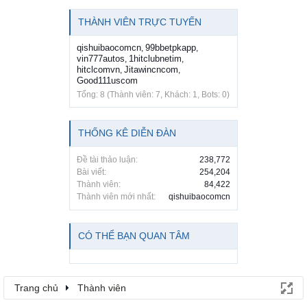
THÀNH VIÊN TRỰC TUYẾN
qishuibaocomcn
99bbetpkapp
,
,
vin777autos
1hitclubnetim
,
,
hitclcomvn
Jitawincncom
,
,
Good111uscom
Tổng: 8 (Thành viên: 7, Khách: 1, Bots: 0)
THỐNG KÊ DIỄN ĐÀN
Đề tài thảo luận:
238,772
Bài viết:
254,204
Thành viên:
84,422
Thành viên mới nhất:
qishuibaocomcn
CÓ THỂ BẠN QUAN TÂM
Trang chủ
Thành viên