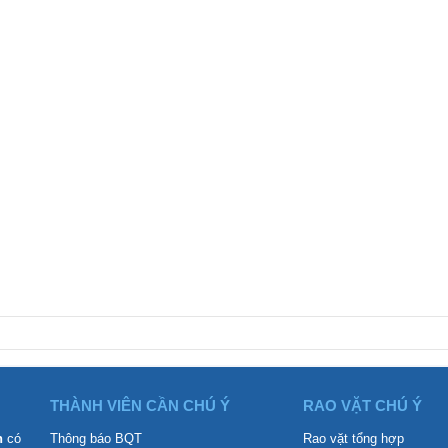
THÀNH VIÊN CẦN CHÚ Ý
RAO VẶT CHÚ Ý
n
có
Thông báo BQT
Rao vặt tổng hợp