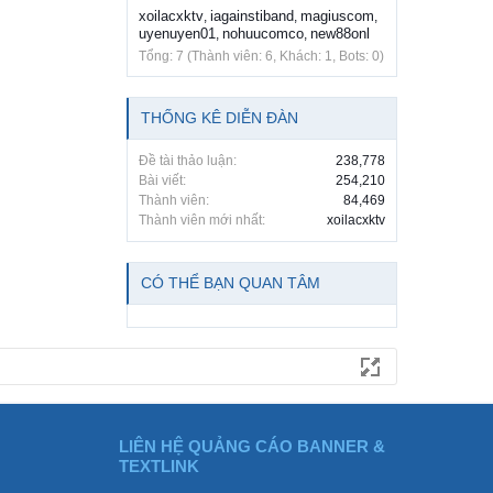
xoilacxktv
iagainstiband
magiuscom
,
,
,
uyenuyen01
nohuucomco
new88onl
,
,
Tổng: 7 (Thành viên: 6, Khách: 1, Bots: 0)
THỐNG KÊ DIỄN ĐÀN
Đề tài thảo luận:
238,778
Bài viết:
254,210
Thành viên:
84,469
Thành viên mới nhất:
xoilacxktv
CÓ THỂ BẠN QUAN TÂM
LIÊN HỆ QUẢNG CÁO BANNER &
TEXTLINK