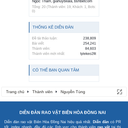
Ngọc Thắm
giahuybilala
bshbetcom
,
,
Tổng: 20 (Thành viên: 19, Khách: 1, Bots:
0)
THỐNG KÊ DIỄN ĐÀN
Đề tài thảo luận:
238,809
Bài viết:
254,241
Thành viên:
84,603
Thành viên mới nhất:
tylekeo2fit
CÓ THỂ BẠN QUAN TÂM
Trang chủ
Thành viên
Nguyễn Tùng
DIỄN ĐÀN RAO VẶT BIÊN HÒA ĐỒNG NAI
Diễn đàn rao vặt Biên Hòa Đồng Nai
hiệu quả nhất.
Diễn đàn
có PR
tốt, index nhanh, đầy đủ các lĩnh vực cho thành viên
rao vặt
tại thị