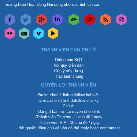
trường Biên Hòa, Đồng Nai cũng như các tỉnh lân cận.
THÀNH VIÊN CẦN CHÚ Ý
Thông báo BQT
Nội quy diễn đàn
Góp ý xây dựng
Thảo luận chung
QUYỀN LỢI THÀNH VIÊN
Được chèn 1 link dofollow bài viết
Được chèn 1 link dofollow chữ ký
Chú ý:
-Đăng 3 bài mới có quyền chèn link
-Thành viên Thường - 1 chủ đề / ngày
-Thành viên VIP - 10 chủ đề / ngày
-Hết quyền đăng chủ để vẫn có thể reply hoặc commment