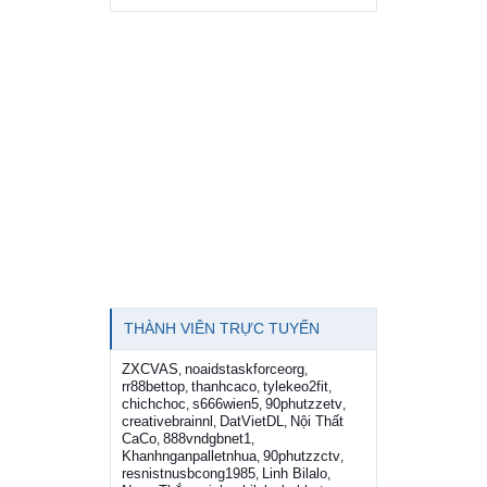
THÀNH VIÊN TRỰC TUYẾN
ZXCVAS
noaidstaskforceorg
,
,
rr88bettop
thanhcaco
tylekeo2fit
,
,
,
chichchoc
s666wien5
90phutzzetv
,
,
,
creativebrainnl
DatVietDL
Nội Thất
,
,
CaCo
888vndgbnet1
,
,
Khanhnganpalletnhua
90phutzzctv
,
,
resnistnusbcong1985
Linh Bilalo
,
,