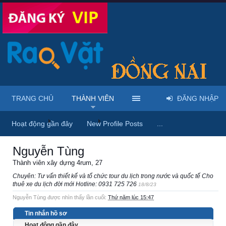
TRANG CHỦ
THÀNH VIÊN
ĐĂNG NHẬP
Trang chủ
Thành viên
Nguyễn Tùng
Hoạt động gần đây
New Profile Posts
...
Nguyễn Tùng
Thành viên xây dựng 4rum
, 27
Chuyên: Tư vấn thiết kế và tổ chức tour du lịch trong nước và quốc tế Cho
thuê xe du lịch đời mới Hotline: 0931 725 726
18/8/23
Nguyễn Tùng được nhìn thấy lần cuối:
Thứ năm lúc 15:47
Tin nhắn hồ sơ
Hoạt động gần đây