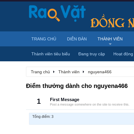
TRANG CHỦ
DIỄN ĐÀN
THÀNH VIÊN
Thành viên tiêu biểu
Đang truy cập
Hoạt động
Trang chủ
Thành viên
nguyena466
Điểm thưởng dành cho nguyena466
1
First Message
Post a message somewhere on the site to receive this.
Tổng điểm: 3