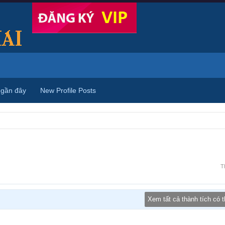
 gần đây
New Profile Posts
T
Xem tất cả thành tích có 