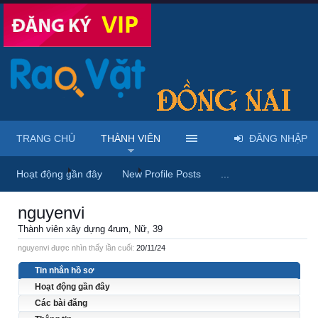
TRANG CHỦ
THÀNH VIÊN
ĐĂNG NHẬP
Trang chủ
Thành viên
nguyenvi
Hoạt động gần đây
New Profile Posts
...
nguyenvi
Thành viên xây dựng 4rum
, Nữ, 39
nguyenvi được nhìn thấy lần cuối:
20/11/24
Tin nhắn hồ sơ
Hoạt động gần đây
Các bài đăng