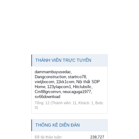
THÀNH VIÊN TRỰC TUYẾN
dammambuyusedac
,
Dangconstruction
startrco78
,
,
vietjbocom
11kk1com
Nội thất SDP
,
,
Home
123ylapcom1
Hitclubsllc
,
,
,
Cm88grcomvn
neucaguga1977
,
,
sv66download
Tổng: 12 (Thành viên: 11, Khách: 1, Bots:
0)
THỐNG KÊ DIỄN ĐÀN
Đề tài thảo luận:
238,727