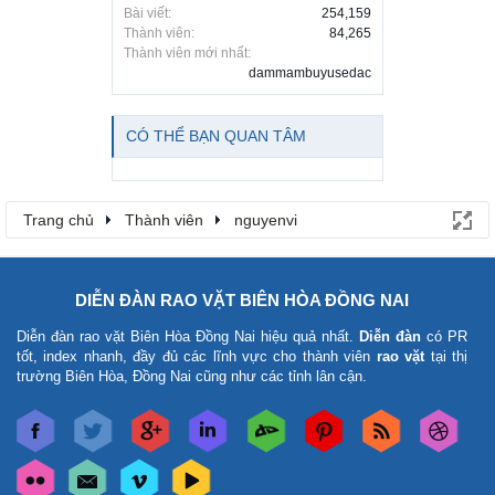
Bài viết:
254,159
Thành viên:
84,265
Thành viên mới nhất:
dammambuyusedac
CÓ THỂ BẠN QUAN TÂM
Trang chủ
Thành viên
nguyenvi
DIỄN ĐÀN RAO VẶT BIÊN HÒA ĐỒNG NAI
Diễn đàn rao vặt Biên Hòa Đồng Nai
hiệu quả nhất.
Diễn đàn
có PR
tốt, index nhanh, đầy đủ các lĩnh vực cho thành viên
rao vặt
tại thị
trường Biên Hòa, Đồng Nai cũng như các tỉnh lân cận.