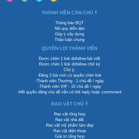
THÀNH VIÊN CẦN CHÚ Ý
Thông báo BQT
Nội quy diễn đàn
Góp ý xây dựng
Thảo luận chung
QUYỀN LỢI THÀNH VIÊN
Được chèn 1 link dofollow bài viết
Được chèn 1 link dofollow chữ ký
Chú ý:
-Đăng 3 bài mới có quyền chèn link
-Thành viên Thường - 1 chủ đề / ngày
-Thành viên VIP - 10 chủ đề / ngày
-Hết quyền đăng chủ để vẫn có thể reply hoặc commment
RAO VẶT CHÚ Ý
Rao vặt tổng hợp
Rao vặt nhà đất
Rao vặt mỹ phẩm làm đẹp
Rao vặt điện thoại
Giải trí tổng hợp