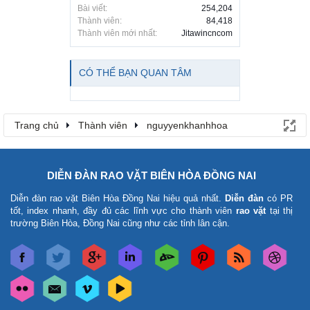
Bài viết:
254,204
Thành viên:
84,418
Thành viên mới nhất:
Jitawincncom
CÓ THỂ BẠN QUAN TÂM
Trang chủ
Thành viên
nguyyenkhanhhoa
DIỄN ĐÀN RAO VẶT BIÊN HÒA ĐỒNG NAI
Diễn đàn rao vặt Biên Hòa Đồng Nai
hiệu quả nhất.
Diễn đàn
có PR
tốt, index nhanh, đầy đủ các lĩnh vực cho thành viên
rao vặt
tại thị
trường Biên Hòa, Đồng Nai cũng như các tỉnh lân cận.