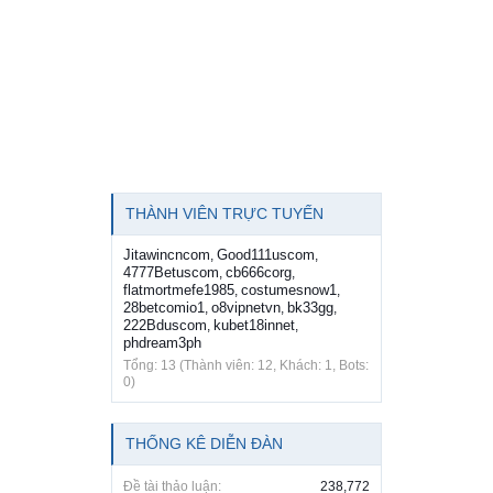
THÀNH VIÊN TRỰC TUYẾN
Jitawincncom
Good111uscom
,
,
4777Betuscom
cb666corg
,
,
flatmortmefe1985
costumesnow1
,
,
28betcomio1
o8vipnetvn
bk33gg
,
,
,
222Bduscom
kubet18innet
,
,
phdream3ph
Tổng: 13 (Thành viên: 12, Khách: 1, Bots:
0)
THỐNG KÊ DIỄN ĐÀN
Đề tài thảo luận:
238,772