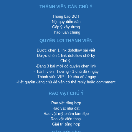
THÀNH VIÊN CẦN CHÚ Ý
Thông báo BQT
Nội quy diễn đàn
Góp ý xây dựng
Thảo luận chung
QUYỀN LỢI THÀNH VIÊN
Được chèn 1 link dofollow bài viết
Được chèn 1 link dofollow chữ ký
Chú ý:
-Đăng 3 bài mới có quyền chèn link
-Thành viên Thường - 1 chủ đề / ngày
-Thành viên VIP - 10 chủ đề / ngày
-Hết quyền đăng chủ để vẫn có thể reply hoặc commment
RAO VẶT CHÚ Ý
Rao vặt tổng hợp
Rao vặt nhà đất
Rao vặt mỹ phẩm làm đẹp
Rao vặt điện thoại
Giải trí tổng hợp