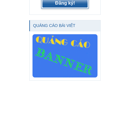
Đăng ký!
QUẢNG CÁO BÀI VIẾT