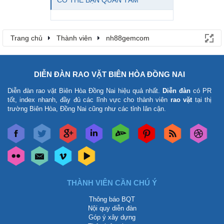
CÓ THỂ BẠN QUAN TÂM
Trang chủ
Thành viên
nh88gemcom
DIỄN ĐÀN RAO VẶT BIÊN HÒA ĐỒNG NAI
Diễn đàn rao vặt Biên Hòa Đồng Nai
hiệu quả nhất.
Diễn đàn
có PR
tốt, index nhanh, đầy đủ các lĩnh vực cho thành viên
rao vặt
tại thị
trường Biên Hòa, Đồng Nai cũng như các tỉnh lân cận.
THÀNH VIÊN CẦN CHÚ Ý
Thông báo BQT
Nội quy diễn đàn
Góp ý xây dựng