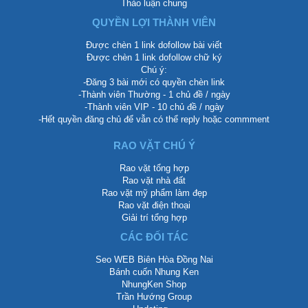
Thảo luận chung
QUYỀN LỢI THÀNH VIÊN
Được chèn 1 link dofollow bài viết
Được chèn 1 link dofollow chữ ký
Chú ý:
-Đăng 3 bài mới có quyền chèn link
-Thành viên Thường - 1 chủ đề / ngày
-Thành viên VIP - 10 chủ đề / ngày
-Hết quyền đăng chủ để vẫn có thể reply hoặc commment
RAO VẶT CHÚ Ý
Rao vặt tổng hợp
Rao vặt nhà đất
Rao vặt mỹ phẩm làm đẹp
Rao vặt điện thoại
Giải trí tổng hợp
CÁC ĐỐI TÁC
Seo WEB Biên Hòa Đồng Nai
Bánh cuốn Nhung Ken
NhungKen Shop
Trần Hướng Group