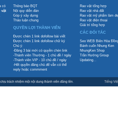
n
có
Thông báo BQT
Rao vặt tổng hợp
 vặt
Nội quy diễn đàn
Rao vặt nhà đất
.
Góp ý xây dựng
Rao vặt mỹ phẩm làm đ
Thảo luận chung
Rao vặt điện thoại
Giải trí tổng hợp
QUYỀN LỢI THÀNH VIÊN
CÁC ĐỐI TÁC
Được chèn 1 link dofollow bài viết
Được chèn 1 link dofollow chữ ký
Seo WEB Biên Hòa Đồng
Chú ý:
Bánh cuốn Nhung Ken
-Đăng 3 bài mới có quyền chèn link
NhungKen Shop
-Thành viên Thường - 1 chủ đề / ngày
Trần Hướng Group
-Thành viên VIP - 10 chủ đề / ngày
Updating...
-Hết quyền đăng chủ để vẫn có thể
reply hoặc commment
hịu trách nhiệm mội nội dung thành viên đăng lên.
Tiếng Việ