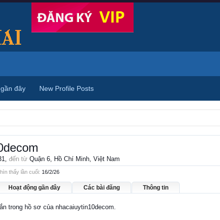
 gần đây
New Profile Posts
10decom
31,
đến từ
Quận 6, Hồ Chí Minh, Việt Nam
ìn thấy lần cuối:
16/2/26
Hoạt động gần đây
Các bài đăng
Thông tin
nhắn trong hồ sơ của nhacaiuytin10decom.