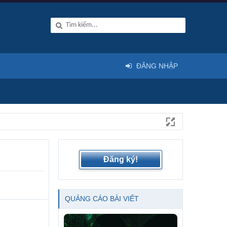
ĐĂNG NHẬP
Đăng ký!
QUẢNG CÁO BÀI VIẾT