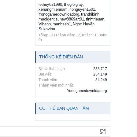
lethuy621990
thegioigiay
,
,
xenangmiennam
rionguyen1501
,
,
Yonogamedownloadorg
tranthibinh
,
,
muoigentis
new8869art01
tinhtrieuan
,
,
,
Vihanh
manhseo1
Ngọc Huyền
,
,
Sukavina
Tổng: 13 (Thành viên: 12, Khách: 1, Bots:
0)
THỐNG KÊ DIỄN ĐÀN
Đề tài thảo luận:
238,717
Bài viết:
254,149
Thành viên:
84,249
Thành viên mới nhất:
Yonogamedownloadorg
CÓ THỂ BẠN QUAN TÂM