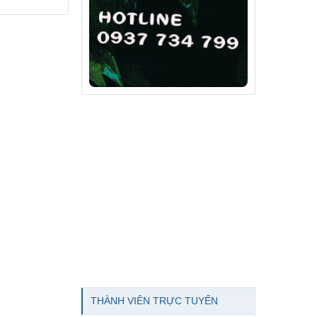
THÀNH VIÊN TRỰC TUYẾN