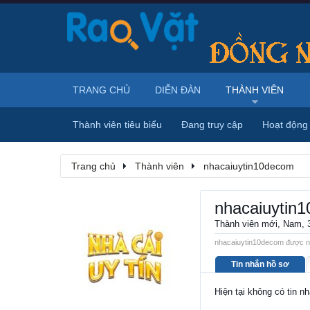
TRANG CHỦ
DIỄN ĐÀN
THÀNH VIÊN
Thành viên tiêu biểu
Đang truy cập
Hoạt động
Trang chủ
Thành viên
nhacaiuytin10decom
nhacaiuytin
Thành viên mới
, Nam, 
nhacaiuytin10decom được nh
Tin nhắn hồ sơ
Hiện tại không có tin 