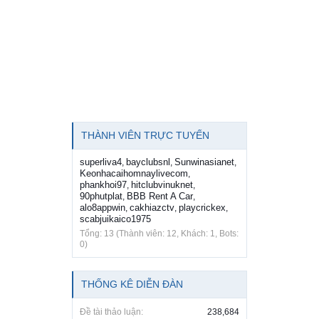
THÀNH VIÊN TRỰC TUYẾN
superliva4
bayclubsnl
Sunwinasianet
,
,
,
Keonhacaihomnaylivecom
,
phankhoi97
hitclubvinuknet
,
,
90phutplat
BBB Rent A Car
,
,
alo8appwin
cakhiazctv
playcrickex
,
,
,
scabjuikaico1975
Tổng: 13 (Thành viên: 12, Khách: 1, Bots:
0)
THỐNG KÊ DIỄN ĐÀN
Đề tài thảo luận:
238,684