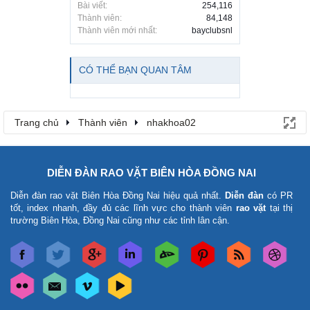
Bài viết:
254,116
Thành viên:
84,148
Thành viên mới nhất:
bayclubsnl
CÓ THỂ BẠN QUAN TÂM
Trang chủ
Thành viên
nhakhoa02
DIỄN ĐÀN RAO VẶT BIÊN HÒA ĐỒNG NAI
Diễn đàn rao vặt Biên Hòa Đồng Nai
hiệu quả nhất.
Diễn đàn
có PR
tốt, index nhanh, đầy đủ các lĩnh vực cho thành viên
rao vặt
tại thị
trường Biên Hòa, Đồng Nai cũng như các tỉnh lân cận.