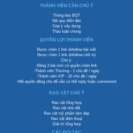
THÀNH VIÊN CẦN CHÚ Ý
Thông báo BQT
Nội quy diễn đàn
Góp ý xây dựng
Thảo luận chung
QUYỀN LỢI THÀNH VIÊN
Được chèn 1 link dofollow bài viết
Được chèn 1 link dofollow chữ ký
Chú ý:
-Đăng 3 bài mới có quyền chèn link
-Thành viên Thường - 1 chủ đề / ngày
-Thành viên VIP - 10 chủ đề / ngày
-Hết quyền đăng chủ để vẫn có thể reply hoặc commment
RAO VẶT CHÚ Ý
Rao vặt tổng hợp
Rao vặt nhà đất
Rao vặt mỹ phẩm làm đẹp
Rao vặt điện thoại
Giải trí tổng hợp
CÁC ĐỐI TÁC