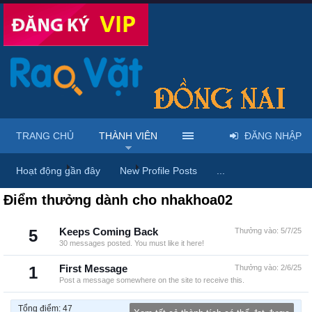
TRANG CHỦ
THÀNH VIÊN
ĐĂNG NHẬP
Trang chủ
Thành viên
nhakhoa02
Hoạt động gần đây
New Profile Posts
...
Điểm thưởng dành cho nhakhoa02
5
Keeps Coming Back
Thưởng vào:
5/7/25
30 messages posted. You must like it here!
1
First Message
Thưởng vào:
2/6/25
Post a message somewhere on the site to receive this.
Tổng điểm: 47