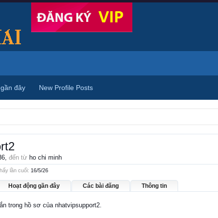
 gần đây
New Profile Posts
rt2
36,
đến từ
ho chi minh
hấy lần cuối:
16/5/26
Hoạt động gần đây
Các bài đăng
Thông tin
hắn trong hồ sơ của nhatvipsupport2.