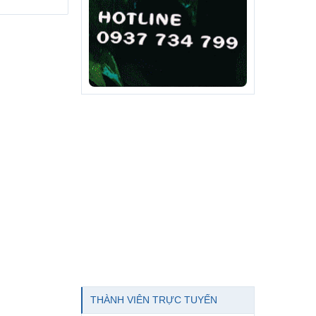
THÀNH VIÊN TRỰC TUYẾN