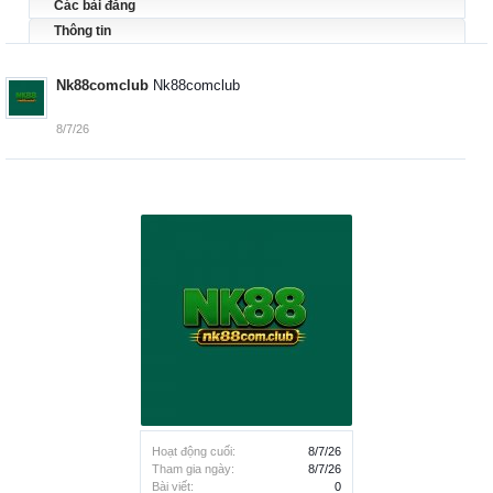
Các bài đăng
Thông tin
Nk88comclub
Nk88comclub
8/7/26
Hoạt động cuối:
8/7/26
Tham gia ngày:
8/7/26
Bài viết:
0