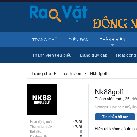
TRANG CHỦ
DIỄN ĐÀN
THÀNH VIÊN
Thành viên tiêu biểu
Đang truy cập
Hoạt động
Trang chủ
Thành viên
Nk88golf
Nk88golf
Thành viên mới
, 26,
đế
Nk88golf được nhìn thấy lần
Tin nhắn hồ sơ
Hoạt động cuối:
4/5/26
Tham gia ngày:
4/5/26
Hiện tại không có tin n
Bài viết:
0
Đã được thích:
0