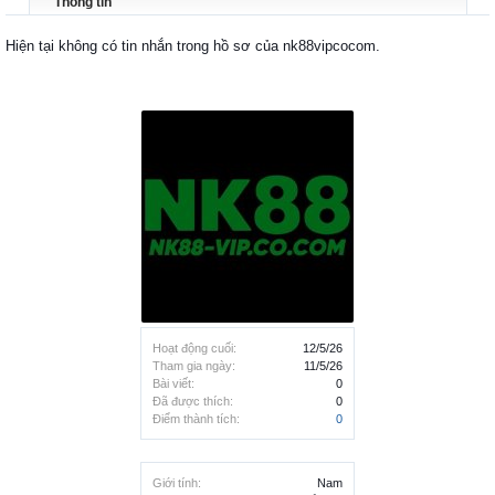
Thông tin
Hiện tại không có tin nhắn trong hồ sơ của nk88vipcocom.
Hoạt động cuối:
12/5/26
Tham gia ngày:
11/5/26
Bài viết:
0
Đã được thích:
0
Điểm thành tích:
0
Giới tính:
Nam