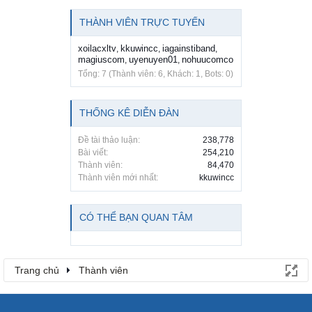
THÀNH VIÊN TRỰC TUYẾN
xoilacxltv
kkuwincc
iagainstiband
,
,
,
magiuscom
uyenuyen01
nohuucomco
,
,
Tổng: 7 (Thành viên: 6, Khách: 1, Bots: 0)
THỐNG KÊ DIỄN ĐÀN
Đề tài thảo luận:
238,778
Bài viết:
254,210
Thành viên:
84,470
Thành viên mới nhất:
kkuwincc
CÓ THỂ BẠN QUAN TÂM
Trang chủ
Thành viên