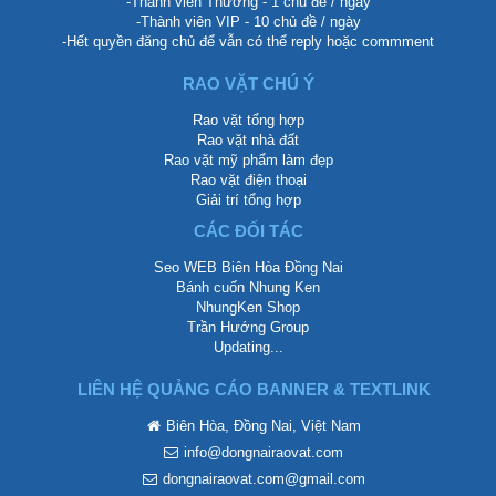
-Thành viên Thường - 1 chủ đề / ngày
-Thành viên VIP - 10 chủ đề / ngày
-Hết quyền đăng chủ để vẫn có thể reply hoặc commment
RAO VẶT CHÚ Ý
Rao vặt tổng hợp
Rao vặt nhà đất
Rao vặt mỹ phẩm làm đẹp
Rao vặt điện thoại
Giải trí tổng hợp
CÁC ĐỐI TÁC
Seo WEB Biên Hòa Đồng Nai
Bánh cuốn Nhung Ken
NhungKen Shop
Trần Hướng Group
Updating...
LIÊN HỆ QUẢNG CÁO BANNER & TEXTLINK
Biên Hòa, Đồng Nai, Việt Nam
info@dongnairaovat.com
dongnairaovat.com@gmail.com