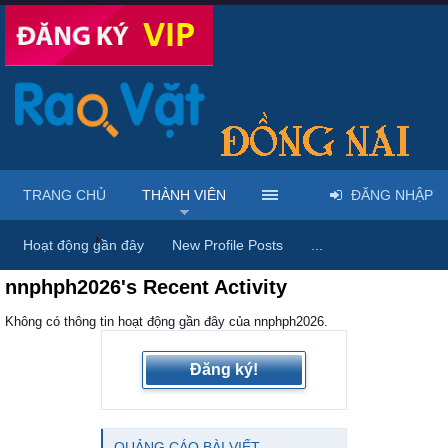
TRANG CHỦ
THÀNH VIÊN
ĐĂNG NHẬP
Trang chủ
Thành viên
Hoạt động gần đây
New Profile Posts
...
nnphph2026's Recent Activity
Không có thông tin hoạt động gần đây của nnphph2026.
Đăng ký!
QUẢNG CÁO BÀI VIẾT