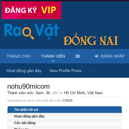
TRANG CHỦ
THÀNH VIÊN
ĐĂNG NHẬP
Trang chủ
Thành viên
nohu90micom
Hoạt động gần đây
New Profile Posts
...
nohu90micom
Thành viên mới
, Nam, 36,
đến từ
Hồ Chí Minh, Việt Nam
nohu90micom được nhìn thấy lần cuối:
27/8/25
Tin nhắn hồ sơ
Hoạt động gần đây
Các bài đăng