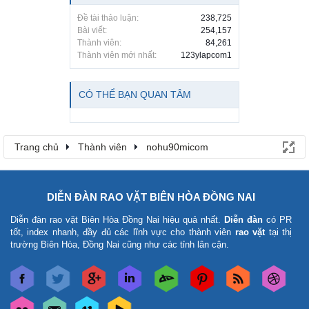
Đề tài thảo luận:
238,725
Bài viết:
254,157
Thành viên:
84,261
Thành viên mới nhất:
123ylapcom1
CÓ THỂ BẠN QUAN TÂM
Trang chủ
Thành viên
nohu90micom
DIỄN ĐÀN RAO VẶT BIÊN HÒA ĐỒNG NAI
Diễn đàn rao vặt Biên Hòa Đồng Nai
hiệu quả nhất.
Diễn đàn
có PR
tốt, index nhanh, đầy đủ các lĩnh vực cho thành viên
rao vặt
tại thị
trường Biên Hòa, Đồng Nai cũng như các tỉnh lân cận.