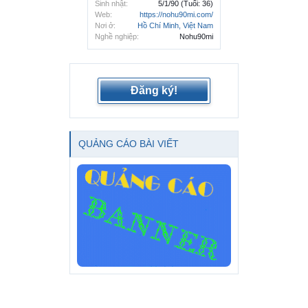
Sinh nhật:
5/1/90
(Tuổi: 36)
Web:
https://nohu90mi.com/
Nơi ở:
Hồ Chí Minh, Việt Nam
Nghề nghiệp:
Nohu90mi
Đăng ký!
QUẢNG CÁO BÀI VIẾT