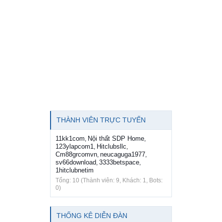
THÀNH VIÊN TRỰC TUYẾN
11kk1com
Nội thất SDP Home
,
,
123ylapcom1
Hitclubsllc
,
,
Cm88grcomvn
neucaguga1977
,
,
sv66download
3333betspace
,
,
1hitclubnetim
Tổng: 10 (Thành viên: 9, Khách: 1, Bots:
0)
THỐNG KÊ DIỄN ĐÀN