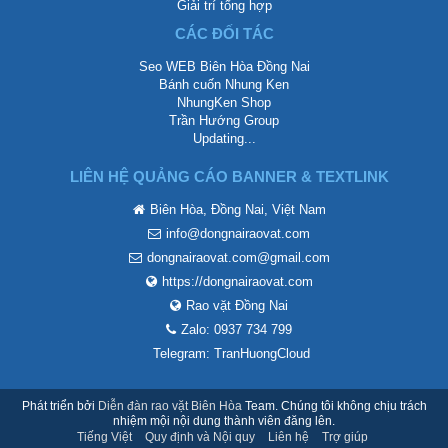
Giải trí tổng hợp
CÁC ĐỐI TÁC
Seo WEB Biên Hòa Đồng Nai
Bánh cuốn Nhung Ken
NhungKen Shop
Trần Hướng Group
Updating...
LIÊN HỆ QUẢNG CÁO BANNER & TEXTLINK
Biên Hòa, Đồng Nai, Việt Nam
info@dongnairaovat.com
dongnairaovat.com@gmail.com
https://dongnairaovat.com
Rao vặt Đồng Nai
Zalo: 0937 734 799
Telegram: TranHuongCloud
Phát triển bởi
Diễn đàn rao vặt Biên Hòa
Team. Chúng tôi không chịu trách
nhiệm mội nội dung thành viên đăng lên.
Tiếng Việt
Quy định và Nội quy
Liên hệ
Trợ giúp