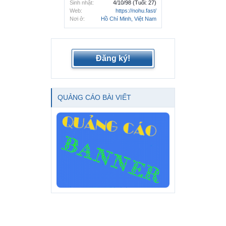
Sinh nhật:
4/10/98
(Tuổi: 27)
Web:
https://nohu.fast/
Nơi ở:
Hồ Chí Minh, Việt Nam
Đăng ký!
QUẢNG CÁO BÀI VIẾT