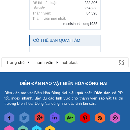
Đề tài thảo luận:
238,806
Bài viết:
254,238
Thành viên:
84,598
Thành viên mới nhất:
resnistnusbcong1985
CÓ THỂ BẠN QUAN TÂM
Trang chủ
Thành viên
nohufast
DIỄN ĐÀN RAO VẶT BIÊN HÒA ĐỒNG NAI
Diễn đàn rao vặt Biên Hòa Đồng Nai
hiệu quả nhất.
Diễn đàn
có PR
tốt, index nhanh, đầy đủ các lĩnh vực cho thành viên
rao vặt
tại thị
trường Biên Hòa, Đồng Nai cũng như các tỉnh lân cận.