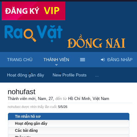
TRANG CHỦ
THÀNH VIÊN
ĐĂNG NHẬP
Trang chủ
Thành viên
nohufast
Hoạt động gần đây
New Profile Posts
...
nohufast
Thành viên mới
, Nam, 27,
đến từ
Hồ Chí Minh, Việt Nam
nohufast được nhìn thấy lần cuối:
5/5/26
Tin nhắn hồ sơ
Hoạt động gần đây
Các bài đăng