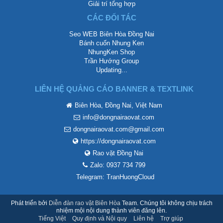
Giải trí tổng hợp
CÁC ĐỐI TÁC
Seo WEB Biên Hòa Đồng Nai
Bánh cuốn Nhung Ken
NhungKen Shop
Trần Hướng Group
Updating...
LIÊN HỆ QUẢNG CÁO BANNER & TEXTLINK
Biên Hòa, Đồng Nai, Việt Nam
info@dongnairaovat.com
dongnairaovat.com@gmail.com
https://dongnairaovat.com
Rao vặt Đồng Nai
Zalo: 0937 734 799
Telegram: TranHuongCloud
Phát triển bởi
Diễn đàn rao vặt Biên Hòa
Team. Chúng tôi không chịu trách
nhiệm mội nội dung thành viên đăng lên.
Tiếng Việt
Quy định và Nội quy
Liên hệ
Trợ giúp