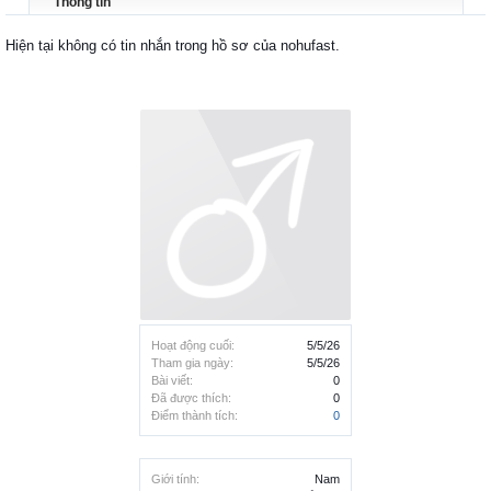
Thông tin
Hiện tại không có tin nhắn trong hồ sơ của nohufast.
Hoạt động cuối:
5/5/26
Tham gia ngày:
5/5/26
Bài viết:
0
Đã được thích:
0
Điểm thành tích:
0
Giới tính:
Nam