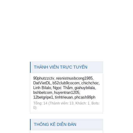
THÀNH VIÊN TRỰC TUYẾN
90phutzzctv
resnistnusbcong1985
,
,
DatVietDL
b52club9cocom
chichchoc
,
,
,
Linh Bilalo
Ngọc Thắm
giahuybilala
,
,
,
bshbetcom
huyentran1205
,
,
12betgripe1
tinhtrieuan
phcash99ph
,
,
Tổng: 14 (Thành viên: 13, Khách: 1, Bots:
0)
THỐNG KÊ DIỄN ĐÀN