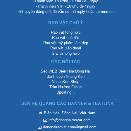
-Thành viên Thường - 1 chủ đề / ngày
-Thành viên VIP - 10 chủ đề / ngày
-Hết quyền đăng chủ để vẫn có thể reply hoặc commment
RAO VẶT CHÚ Ý
Rao vặt tổng hợp
Rao vặt nhà đất
Rao vặt mỹ phẩm làm đẹp
Rao vặt điện thoại
Giải trí tổng hợp
CÁC ĐỐI TÁC
Seo WEB Biên Hòa Đồng Nai
Bánh cuốn Nhung Ken
NhungKen Shop
Trần Hướng Group
Updating...
LIÊN HỆ QUẢNG CÁO BANNER & TEXTLINK
Biên Hòa, Đồng Nai, Việt Nam
info@dongnairaovat.com
dongnairaovat.com@gmail.com