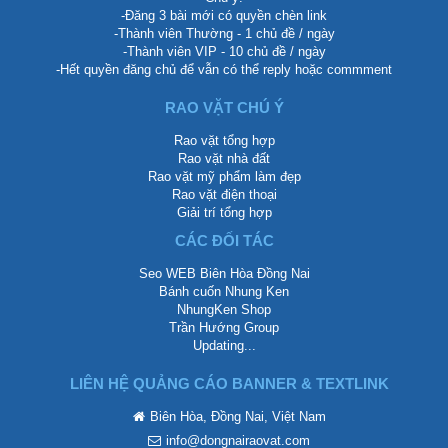
-Đăng 3 bài mới có quyền chèn link
-Thành viên Thường - 1 chủ đề / ngày
-Thành viên VIP - 10 chủ đề / ngày
-Hết quyền đăng chủ để vẫn có thể reply hoặc commment
RAO VẶT CHÚ Ý
Rao vặt tổng hợp
Rao vặt nhà đất
Rao vặt mỹ phẩm làm đẹp
Rao vặt điện thoại
Giải trí tổng hợp
CÁC ĐỐI TÁC
Seo WEB Biên Hòa Đồng Nai
Bánh cuốn Nhung Ken
NhungKen Shop
Trần Hướng Group
Updating...
LIÊN HỆ QUẢNG CÁO BANNER & TEXTLINK
Biên Hòa, Đồng Nai, Việt Nam
info@dongnairaovat.com