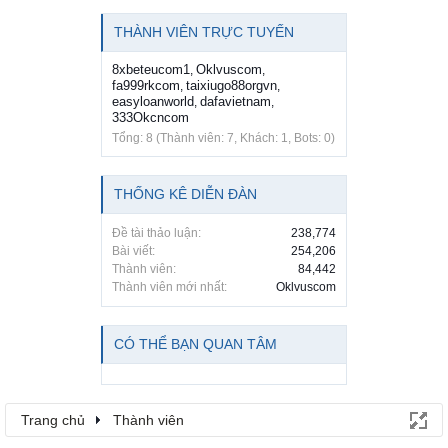
THÀNH VIÊN TRỰC TUYẾN
8xbeteucom1
Oklvuscom
,
,
fa999rkcom
taixiugo88orgvn
,
,
easyloanworld
dafavietnam
,
,
333Okcncom
Tổng: 8 (Thành viên: 7, Khách: 1, Bots: 0)
THỐNG KÊ DIỄN ĐÀN
Đề tài thảo luận:
238,774
Bài viết:
254,206
Thành viên:
84,442
Thành viên mới nhất:
Oklvuscom
CÓ THỂ BẠN QUAN TÂM
Trang chủ
Thành viên