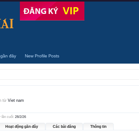
 gần đây
New Profile Posts
n từ
Viet nam
lần cuối:
28/2/26
Hoạt động gần đây
Các bài đăng
Thông tin