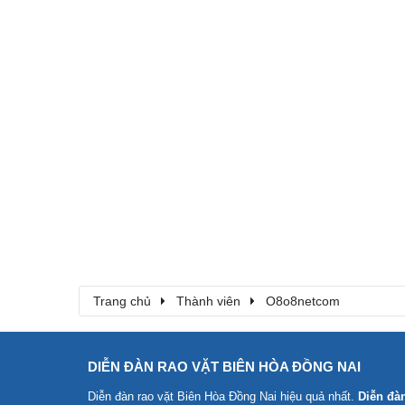
Trang chủ
Thành viên
O8o8netcom
DIỄN ĐÀN RAO VẶT BIÊN HÒA ĐỒNG NAI
Diễn đàn rao vặt Biên Hòa Đồng Nai
hiệu quả nhất.
Diễn đà