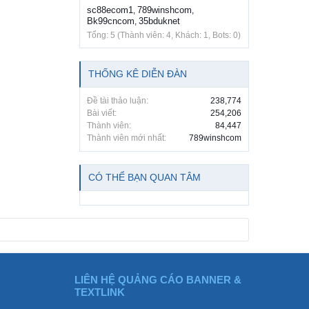
sc88ecom1
789winshcom
,
,
Bk99cncom
35bduknet
,
Tổng: 5 (Thành viên: 4, Khách: 1, Bots: 0)
THỐNG KÊ DIỄN ĐÀN
Đề tài thảo luận:
238,774
Bài viết:
254,206
Thành viên:
84,447
Thành viên mới nhất:
789winshcom
CÓ THỂ BẠN QUAN TÂM
LIÊN HỆ QUẢNG CÁO BANNER &
TEXTLINK