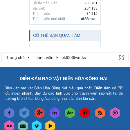
Đề tài thảo luận:
238,701
Bài viết:
254,133
Thành viên:
84,215
Thành viên mới nhất:
nk88travel
CÓ THỂ BẠN QUAN TÂM
Trang chủ
Thành viên
ok8386works
DIỄN ĐÀN RAO VẶT BIÊN HÒA ĐỒNG NAI
Diễn đàn rao vặt Biên Hòa Đồng Nai
hiệu quả nhất.
Diễn đàn
có PR
tốt, index nhanh, đầy đủ các lĩnh vực cho thành viên
rao vặt
tại thị
trường Biên Hòa, Đồng Nai cũng như các tỉnh lân cận.