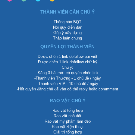
THÀNH VIÊN CẦN CHÚ Ý
Thông báo BQT
Nội quy diễn đàn
Góp ý xây dựng
Thảo luận chung
QUYỀN LỢI THÀNH VIÊN
Được chèn 1 link dofollow bài viết
Được chèn 1 link dofollow chữ ký
Chú ý:
-Đăng 3 bài mới có quyền chèn link
-Thành viên Thường - 1 chủ đề / ngày
-Thành viên VIP - 10 chủ đề / ngày
-Hết quyền đăng chủ để vẫn có thể reply hoặc commment
RAO VẶT CHÚ Ý
Rao vặt tổng hợp
Rao vặt nhà đất
Rao vặt mỹ phẩm làm đẹp
Rao vặt điện thoại
Giải trí tổng hợp