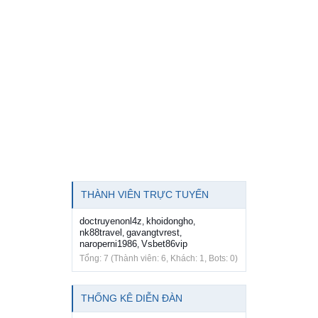
THÀNH VIÊN TRỰC TUYẾN
doctruyenonl4z
khoidongho
,
,
nk88travel
gavangtvrest
,
,
naroperni1986
Vsbet86vip
,
Tổng: 7 (Thành viên: 6, Khách: 1, Bots: 0)
THỐNG KÊ DIỄN ĐÀN