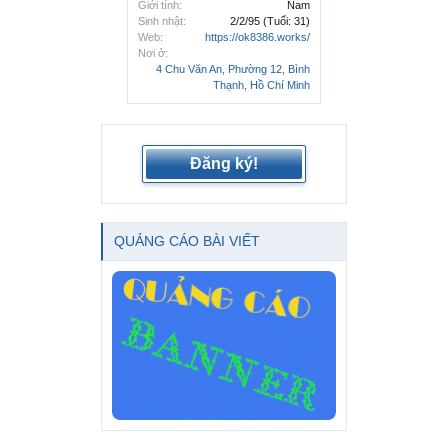
Giới tính:
Nam
Sinh nhật:
2/2/95
(Tuổi: 31)
Web:
https://ok8386.works/
Nơi ở:
4 Chu Văn An, Phường 12, Bình
Thạnh, Hồ Chí Minh
Đăng ký!
QUẢNG CÁO BÀI VIẾT