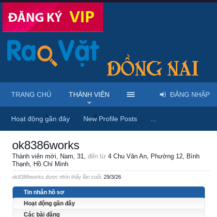
TRANG CHỦ
THÀNH VIÊN
ĐĂNG NHẬP
Trang chủ
Thành viên
ok8386works
Hoạt động gần đây
New Profile Posts
...
ok8386works
Thành viên mới
, Nam, 31,
đến từ
4 Chu Văn An, Phường 12, Bình
Thạnh, Hồ Chí Minh
ok8386works được nhìn thấy lần cuối:
29/3/26
Tin nhắn hồ sơ
Hoạt động gần đây
Các bài đăng