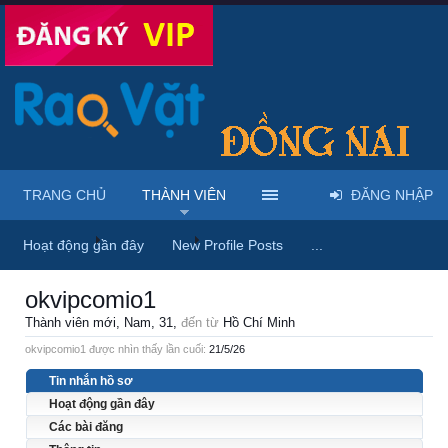
TRANG CHỦ
THÀNH VIÊN
ĐĂNG NHẬP
Trang chủ
Thành viên
okvipcomio1
Hoạt động gần đây
New Profile Posts
...
okvipcomio1
Thành viên mới
, Nam, 31,
đến từ
Hồ Chí Minh
okvipcomio1 được nhìn thấy lần cuối:
21/5/26
Tin nhắn hồ sơ
Hoạt động gần đây
Các bài đăng