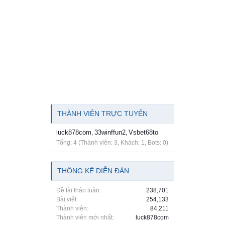
THÀNH VIÊN TRỰC TUYẾN
luck878com
33winffun2
Vsbet68to
,
,
Tổng: 4 (Thành viên: 3, Khách: 1, Bots: 0)
THỐNG KÊ DIỄN ĐÀN
Đề tài thảo luận:
238,701
Bài viết:
254,133
Thành viên:
84,211
Thành viên mới nhất:
luck878com