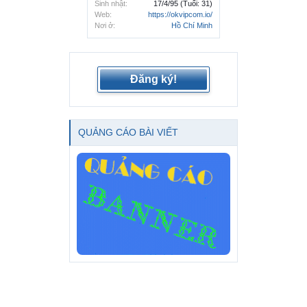
Sinh nhật:
17/4/95
(Tuổi: 31)
Web:
https://okvipcom.io/
Nơi ở:
Hồ Chí Minh
Đăng ký!
QUẢNG CÁO BÀI VIẾT