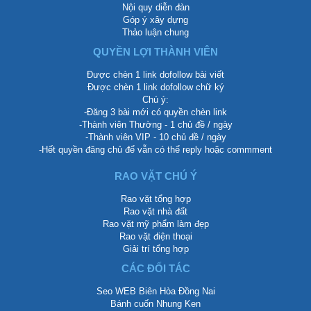
Nội quy diễn đàn
Góp ý xây dựng
Thảo luận chung
QUYỀN LỢI THÀNH VIÊN
Được chèn 1 link dofollow bài viết
Được chèn 1 link dofollow chữ ký
Chú ý:
-Đăng 3 bài mới có quyền chèn link
-Thành viên Thường - 1 chủ đề / ngày
-Thành viên VIP - 10 chủ đề / ngày
-Hết quyền đăng chủ để vẫn có thể reply hoặc commment
RAO VẶT CHÚ Ý
Rao vặt tổng hợp
Rao vặt nhà đất
Rao vặt mỹ phẩm làm đẹp
Rao vặt điện thoại
Giải trí tổng hợp
CÁC ĐỐI TÁC
Seo WEB Biên Hòa Đồng Nai
Bánh cuốn Nhung Ken