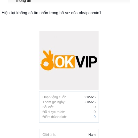
Thông tin
Hiện tại không có tin nhắn trong hồ sơ của okvipcomio1.
Hoạt động cuối:
21/5/26
Tham gia ngày:
21/5/26
Bài viết:
0
Đã được thích:
0
Điểm thành tích:
0
Giới tính:
Nam