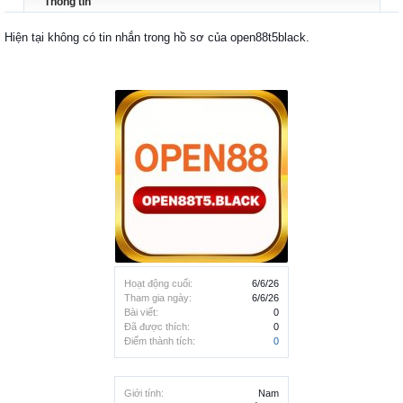
Thông tin
Hiện tại không có tin nhắn trong hồ sơ của open88t5black.
Hoạt động cuối:
6/6/26
Tham gia ngày:
6/6/26
Bài viết:
0
Đã được thích:
0
Điểm thành tích:
0
Giới tính:
Nam