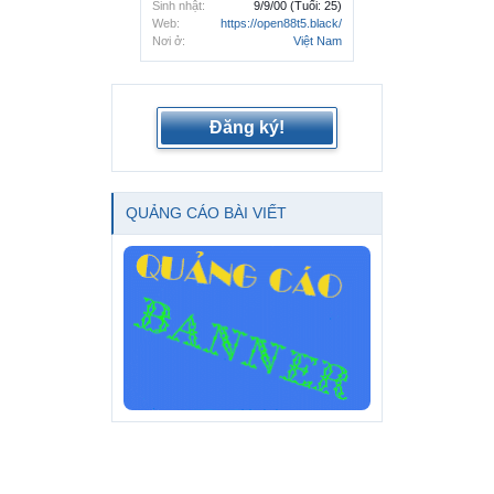
Sinh nhật:
9/9/00
(Tuổi: 25)
Web:
https://open88t5.black/
Nơi ở:
Việt Nam
Đăng ký!
QUẢNG CÁO BÀI VIẾT