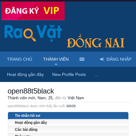
TRANG CHỦ
THÀNH VIÊN
ĐĂNG NHẬP
Trang chủ
Thành viên
open88t5black
Hoạt động gần đây
New Profile Posts
...
open88t5black
Thành viên mới
, Nam, 25,
đến từ
Việt Nam
open88t5black được nhìn thấy lần cuối:
6/6/26
Tin nhắn hồ sơ
Hoạt động gần đây
Các bài đăng