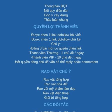
Thông báo BQT
Nội quy diễn đàn
Góp ý xây dựng
Thảo luận chung
QUYỀN LỢI THÀNH VIÊN
Được chèn 1 link dofollow bài viết
Được chèn 1 link dofollow chữ ký
Chú ý:
-Đăng 3 bài mới có quyền chèn link
-Thành viên Thường - 1 chủ đề / ngày
-Thành viên VIP - 10 chủ đề / ngày
-Hết quyền đăng chủ để vẫn có thể reply hoặc commment
RAO VẶT CHÚ Ý
Rao vặt tổng hợp
Rao vặt nhà đất
Rao vặt mỹ phẩm làm đẹp
Rao vặt điện thoại
Giải trí tổng hợp
CÁC ĐỐI TÁC