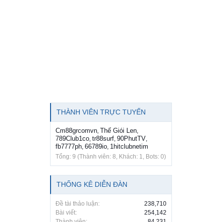
THÀNH VIÊN TRỰC TUYẾN
Cm88grcomvn
Thế Giói Len
,
,
789Club1co
tr88surf
90PhutTV
,
,
,
fb7777ph
66789io
1hitclubnetim
,
,
Tổng: 9 (Thành viên: 8, Khách: 1, Bots: 0)
THỐNG KÊ DIỄN ĐÀN
Đề tài thảo luận:
238,710
Bài viết:
254,142
Thành viên:
84,231