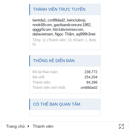
THÀNH VIÊN TRỰC TUYẾN
tientda1
cm88dad2
Iwinclubvip
,
,
,
nnok68com
gastbandconrunc1982
,
,
qqggr5com
hitclubvinmexcom
,
,
dafavietnam
Ngọc Thắm
aq999h3net
,
,
Tổng: 11 (Thành viên: 10, Khách: 1, Bots:
0)
THỐNG KÊ DIỄN ĐÀN
Đề tài thảo luận:
238,772
Bài viết:
254,204
Thành viên:
84,396
Thành viên mới nhất:
cm88dad2
CÓ THỂ BẠN QUAN TÂM
Trang chủ
Thành viên