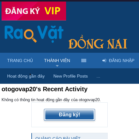
TRANG CHỦ
THÀNH VIÊN
ĐĂNG NHẬP
Trang chủ
Thành viên
Hoạt động gần đây
New Profile Posts
...
otogovap20's Recent Activity
Không có thông tin hoạt động gần đây của otogovap20.
Đăng ký!
QUẢNG CÁO BÀI VIẾT