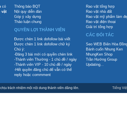
n
có
Thông báo BQT
Rao vặt tổng hợp
 vặt
Nội quy diễn đàn
Rao vặt nhà đất
.
Góp ý xây dựng
Rao vặt mỹ phẩm làm đ
Thảo luận chung
Rao vặt điện thoại
Giải trí tổng hợp
QUYỀN LỢI THÀNH VIÊN
CÁC ĐỐI TÁC
Được chèn 1 link dofollow bài viết
Được chèn 1 link dofollow chữ ký
Seo WEB Biên Hòa Đồng
Chú ý:
Bánh cuốn Nhung Ken
-Đăng 3 bài mới có quyền chèn link
NhungKen Shop
-Thành viên Thường - 1 chủ đề / ngày
Trần Hướng Group
-Thành viên VIP - 10 chủ đề / ngày
Updating...
-Hết quyền đăng chủ để vẫn có thể
reply hoặc commment
hịu trách nhiệm mội nội dung thành viên đăng lên.
Tiếng Việ