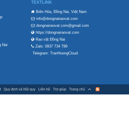
TEXTLINK
Biên Hòa, Đồng Nai, Việt Nam
ẹp
info@dongnairaovat.com
dongnairaovat.com@gmail.com
https://dongnairaovat.com
Rao vặt Đồng Nai
 Nai
Zalo: 0937 734 799
Telegram: TranHuongCloud
t
Quy định và Nội quy
Liên hệ
Trợ giúp
Trang chủ