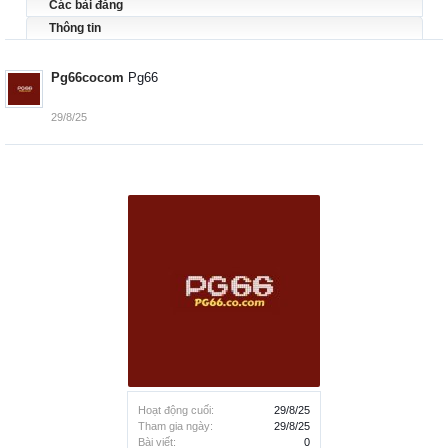
Các bài đăng
Thông tin
Pg66cocom
Pg66
29/8/25
Hoạt động cuối:
29/8/25
Tham gia ngày:
29/8/25
Bài viết:
0