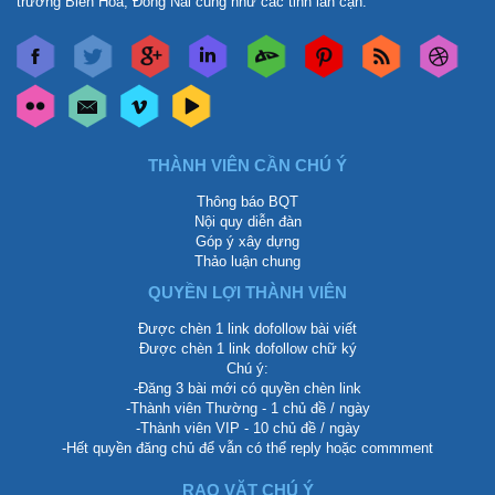
trường Biên Hòa, Đồng Nai cũng như các tỉnh lân cận.
THÀNH VIÊN CẦN CHÚ Ý
Thông báo BQT
Nội quy diễn đàn
Góp ý xây dựng
Thảo luận chung
QUYỀN LỢI THÀNH VIÊN
Được chèn 1 link dofollow bài viết
Được chèn 1 link dofollow chữ ký
Chú ý:
-Đăng 3 bài mới có quyền chèn link
-Thành viên Thường - 1 chủ đề / ngày
-Thành viên VIP - 10 chủ đề / ngày
-Hết quyền đăng chủ để vẫn có thể reply hoặc commment
RAO VẶT CHÚ Ý