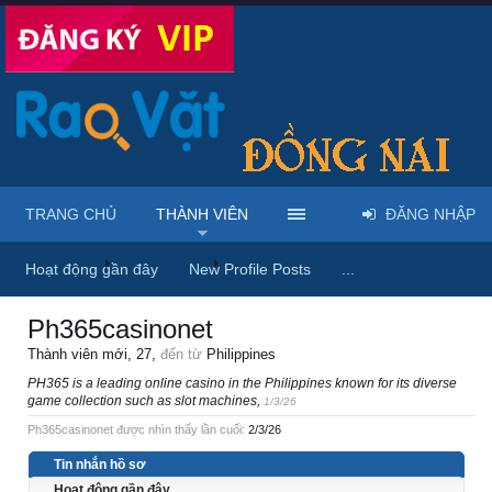
TRANG CHỦ
THÀNH VIÊN
ĐĂNG NHẬP
Trang chủ
Thành viên
Ph365casinonet
Hoạt động gần đây
New Profile Posts
...
Ph365casinonet
Thành viên mới
, 27,
đến từ
Philippines
PH365 is a leading online casino in the Philippines known for its diverse
game collection such as slot machines,
1/3/26
Ph365casinonet được nhìn thấy lần cuối:
2/3/26
Tin nhắn hồ sơ
Hoạt động gần đây