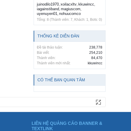
juinodilo1970
xoilacxltv
kkuwincc
,
,
,
iagainstiband
magiuscom
,
,
uyenuyen01
nohuucomco
,
Tổng: 8 (Thành viên: 7, Khách: 1, Bots: 0)
THỐNG KÊ DIỄN ĐÀN
Đề tài thảo luận:
238,778
Bài viết:
254,210
Thành viên:
84,470
Thành viên mới nhất:
kkuwincc
CÓ THỂ BẠN QUAN TÂM
LIÊN HỆ QUẢNG CÁO BANNER &
TEXTLINK