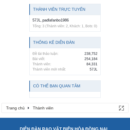
THÀNH VIÊN TRỰC TUYẾN
57JL
padlafanbo1986
,
Tổng: 3 (Thành viên: 2, Khách: 1, Bots: 0)
THỐNG KÊ DIỄN ĐÀN
Đề tài thảo luận:
238,752
Bài viết:
254,184
Thành viên:
84,331
Thành viên mới nhất:
57JL
CÓ THỂ BẠN QUAN TÂM
Trang chủ
Thành viên
DIỄN ĐÀN RAO VẶT BIÊN HÒA ĐỒNG NAI