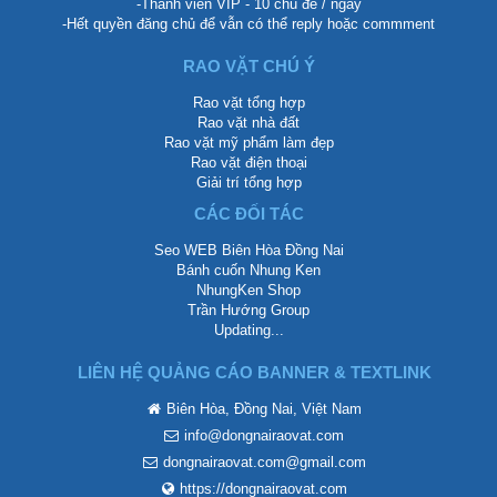
-Thành viên VIP - 10 chủ đề / ngày
-Hết quyền đăng chủ để vẫn có thể reply hoặc commment
RAO VẶT CHÚ Ý
Rao vặt tổng hợp
Rao vặt nhà đất
Rao vặt mỹ phẩm làm đẹp
Rao vặt điện thoại
Giải trí tổng hợp
CÁC ĐỐI TÁC
Seo WEB Biên Hòa Đồng Nai
Bánh cuốn Nhung Ken
NhungKen Shop
Trần Hướng Group
Updating...
LIÊN HỆ QUẢNG CÁO BANNER & TEXTLINK
Biên Hòa, Đồng Nai, Việt Nam
info@dongnairaovat.com
dongnairaovat.com@gmail.com
https://dongnairaovat.com